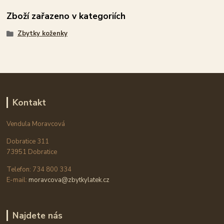
Zboží zařazeno v kategoriích
Zbytky koženky
Kontakt
Vendula Moravcová
Dobratice 311
73951 Dobratice
Telefon: 734 800 334
E-mail:
moravcova@zbytkylatek.cz
Najdete nás