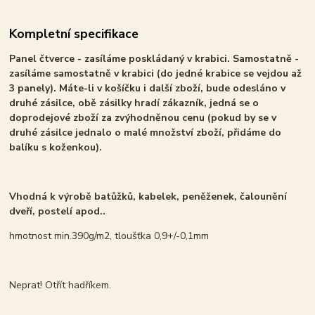
Kompletní specifikace
Panel čtverce - zasíláme poskládaný v krabici. Samostatně -
zasíláme samostatně v krabici (do jedné krabice se vejdou až
3 panely). Máte-li v košíčku i další zboží, bude odesláno v
druhé zásilce, obě zásilky hradí zákazník, jedná se o
doprodejové zboží za zvýhodněnou cenu (pokud by se v
druhé zásilce jednalo o malé množství zboží, přidáme do
balíku s koženkou).
Vhodná k výrobě batůžků, kabelek, peněženek, čalounění
dveří, postelí apod..
hmotnost min.390g/m2, tloušťka 0,9+/-0,1mm
Neprat! Otřít hadříkem.