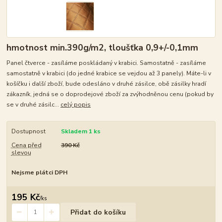
hmotnost min.390g/m2, tloušťka 0,9+/-0,1mm
Panel čtverce - zasíláme poskládaný v krabici. Samostatně - zasíláme
samostatně v krabici (do jedné krabice se vejdou až 3 panely). Máte-li v
košíčku i další zboží, bude odesláno v druhé zásilce, obě zásilky hradí
zákazník, jedná se o doprodejové zboží za zvýhodněnou cenu (pokud by
se v druhé zásilc...
celý popis
Dostupnost
Skladem 1 ks
Cena před
390 Kč
slevou
Nejsme plátci DPH
195 Kč
/
ks
Přidat do košíku