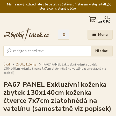
Máme nový vzhled, ale vše ostatní zůstává při starém – stejné látky,
stejné ceny, stejná péče♥️
0
ks
za
0 Kč
Menu
Hledat
Úvod
Zbytky koženky
PA67 PANEL Exkluzívní koženka zbytek
130x140cm koženka čtverce 7x7cm zlatohnědá na vatelínu (samostatně viz
popisek)
PA67 PANEL Exkluzívní koženka
zbytek 130x140cm koženka
čtverce 7x7cm zlatohnědá na
vatelínu (samostatně viz popisek)