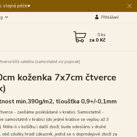
, stejná péče♥️
og
Přihlášení
0
ks
za
0 Kč
rce bílá vatelínu (samostatně viz popisek)
cm koženka 7x7cm čtverce
k)
nost min.390g/m2, tloušťka 0,9+/-0,1mm
čtverce - zasíláme poskládané v krabici. Samostatně -
me samostatně v krabici (do jedné krabice se vejdou až 3
. Máte-li v košíčku i další zboží, bude odesláno v druhé
, obě zásilky hradí zákazník, jedná se o doprodejové zboží za