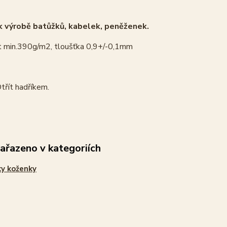
 výrobě batůžků, kabelek, peněženek.
 min.390g/m2, tloušťka 0,9+/-0,1mm
třít hadříkem.
zařazeno v kategoriích
y koženky