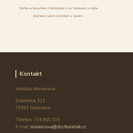
Staňte se fanouškem Zbytkylátek.cz na Facebooku a mějte
přehled o našich novinkách a slevách.
Kontakt
Vendula Moravcová
Dobratice 311
73951 Dobratice
Telefon: 734 800 334
E-mail:
moravcova@zbytkylatek.cz