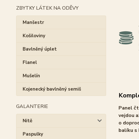
ZBYTKY LÁTEK NA ODĚVY
Manšestr
Košiloviny
Bavlněný úplet
Flanel
Mušelín
Kojenecký bavlněný semiš
Komple
GALANTERIE
Panel čt
vejdou a
Nitě
o doprod
balíku s
Paspulky