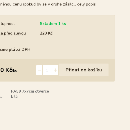
něnou cenu (pokud by se v druhé zásilc...
celý popis
tupnost
Skladem 1 ks
a před slevou
220 Kč
sme plátci DPH
0 Kč
Přidat do košíku
/
ks
PA59 7x7cm čtverce
u:
bílá