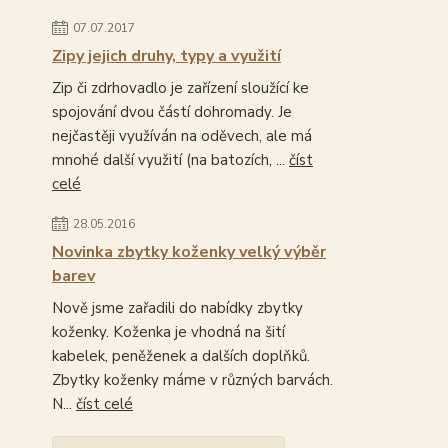
07.07.2017
Zipy jejich druhy, typy a využití
Zip či zdrhovadlo je zařízení sloužící ke
spojování dvou částí dohromady. Je
nejčastěji využíván na oděvech, ale má
mnohé další využití (na batozích, ...
číst
celé
28.05.2016
Novinka zbytky koženky velký výběr
barev
Nově jsme zařadili do nabídky zbytky
koženky. Koženka je vhodná na šití
kabelek, peněženek a dalších doplňků.
Zbytky koženky máme v různých barvách.
N...
číst celé