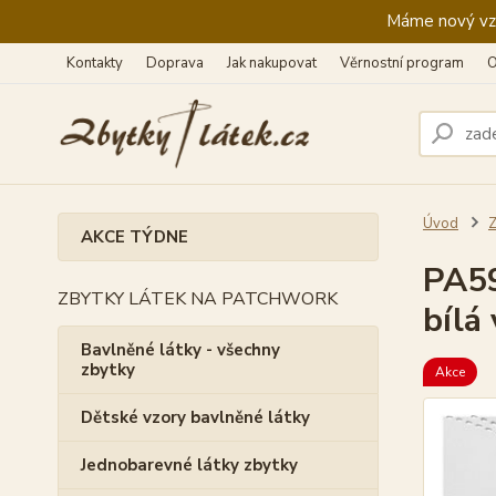
Máme nový vzhl
Kontakty
Doprava
Jak nakupovat
Věrnostní program
O
Úvod
Z
AKCE TÝDNE
PA59
ZBYTKY LÁTEK NA PATCHWORK
bílá
Bavlněné látky - všechny
zbytky
Akce
Dětské vzory bavlněné látky
Jednobarevné látky zbytky