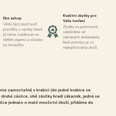
Kvalitní zbytky pro
Eko eshop
Vaše tvoření
Větší část zboží tvoří
Zbytky na patchwork
prostřihy z výroby, které
odebíráme od
již nelze zužitkovat ve
vybraných dodavatelů.
větším objemu a zůstalo
Naší prioritou je co
by nevyužito.
nejlepší kvalita zboží.
áme samostatně v krabici (do jedné krabice se
 druhé zásilce, obě zásilky hradí zákazník, jedná se
ilce jednalo o malé množství zboží, přidáme do