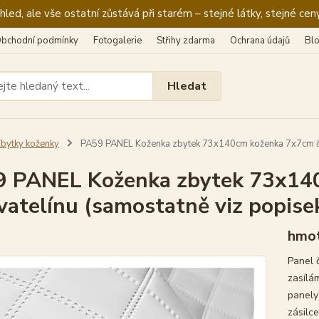
ed, ale vše ostatní zůstává při starém – stejné látky, stejné ceny
bchodní podmínky
Fotogalerie
Střihy zdarma
Ochrana údajů
Bl
Hledat
bytky koženky
PA59 PANEL Koženka zbytek 73x140cm koženka 7x7cm čtve
 PANEL Koženka zbytek 73x140
 vatelínu (samostatně viz popise
hmot
Panel 
zasílá
panely)
zásilce