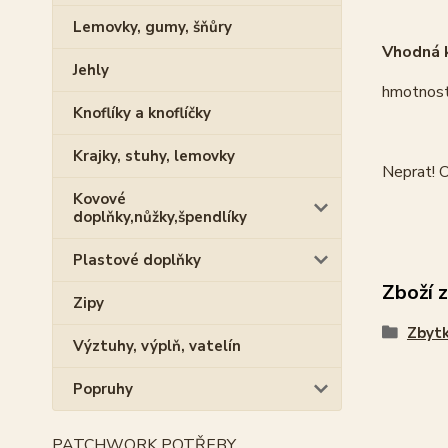
Lemovky, gumy, šňůry
Vhodná k
Jehly
hmotnost
Knoflíky a knoflíčky
Krajky, stuhy, lemovky
Neprat! O
Kovové
doplňky,nůžky,špendlíky
Plastové doplňky
Zboží 
Zipy
Zbytk
Výztuhy, výplň, vatelín
Popruhy
PATCHWORK POTŘEBY