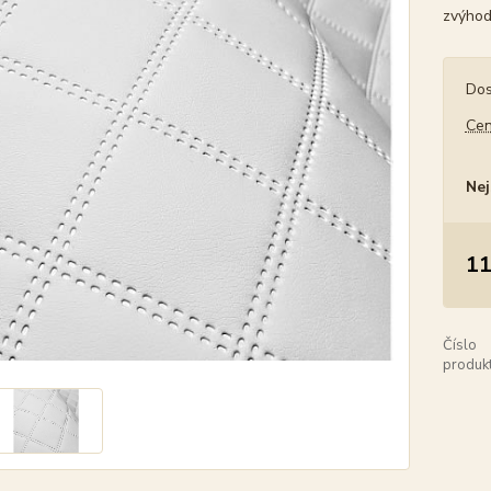
zvýhod
Dos
Cen
Nej
11
Číslo
produkt