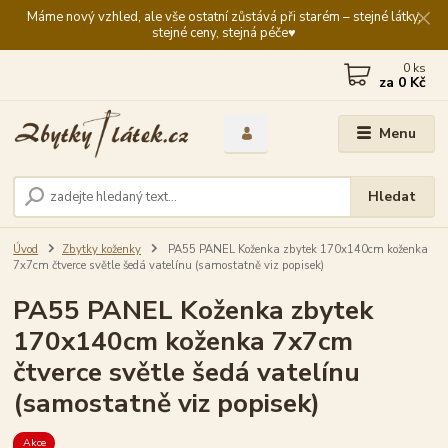
Máme nový vzhled, ale vše ostatní zůstává při starém – stejné látky,
stejné ceny, stejná péče♥️
0
ks
za
0 Kč
Menu
Hledat
Úvod
Zbytky koženky
PA55 PANEL Koženka zbytek 170x140cm koženka
7x7cm čtverce světle šedá vatelínu (samostatně viz popisek)
PA55 PANEL Koženka zbytek
170x140cm koženka 7x7cm
čtverce světle šedá vatelínu
(samostatně viz popisek)
Akce