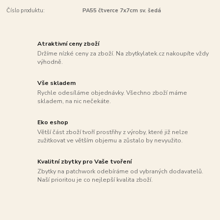
Číslo produktu:
PA55 čtverce 7x7cm sv. šedá
Atraktivní ceny zboží
Držíme nízké ceny za zboží. Na zbytkylatek.cz nakoupíte vždy
výhodně.
Vše skladem
Rychle odesíláme objednávky. Všechno zboží máme
skladem, na nic nečekáte.
Eko eshop
Větší část zboží tvoří prostřihy z výroby, které již nelze
zužitkovat ve větším objemu a zůstalo by nevyužito.
Kvalitní zbytky pro Vaše tvoření
Zbytky na patchwork odebíráme od vybraných dodavatelů.
Naší prioritou je co nejlepší kvalita zboží.