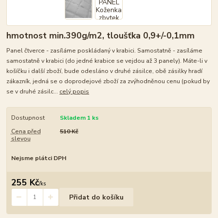
hmotnost min.390g/m2, tloušťka 0,9+/-0,1mm
Panel čtverce - zasíláme poskládaný v krabici. Samostatně - zasíláme
samostatně v krabici (do jedné krabice se vejdou až 3 panely). Máte-li v
košíčku i další zboží, bude odesláno v druhé zásilce, obě zásilky hradí
zákazník, jedná se o doprodejové zboží za zvýhodněnou cenu (pokud by
se v druhé zásilc...
celý popis
Dostupnost
Skladem 1 ks
Cena před
510 Kč
slevou
Nejsme plátci DPH
255 Kč
/
ks
Přidat do košíku