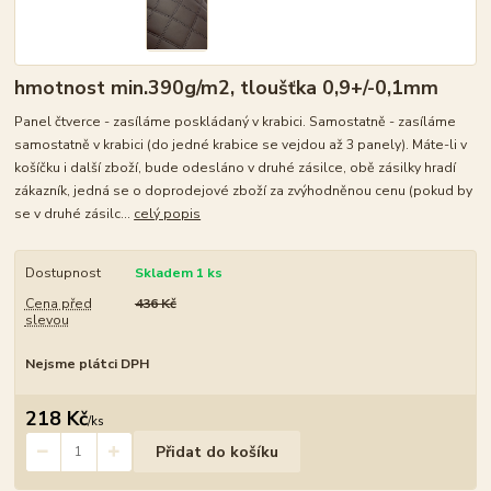
hmotnost min.390g/m2, tloušťka 0,9+/-0,1mm
Panel čtverce - zasíláme poskládaný v krabici. Samostatně - zasíláme
samostatně v krabici (do jedné krabice se vejdou až 3 panely). Máte-li v
košíčku i další zboží, bude odesláno v druhé zásilce, obě zásilky hradí
zákazník, jedná se o doprodejové zboží za zvýhodněnou cenu (pokud by
se v druhé zásilc...
celý popis
Dostupnost
Skladem 1 ks
Cena před
436 Kč
slevou
Nejsme plátci DPH
218 Kč
/
ks
Přidat do košíku