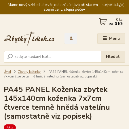
Máme nový vzhled, ale vše ostatní zůstává při starém – stejné látky,
stejné ceny, stejná péče♥️
0
ks
za
0 Kč
Menu
Hledat
Úvod
Zbytky koženky
PA45 PANEL Koženka zbytek 145x140cm koženka
7x7cm čtverce temně hnědá vatelínu (samostatně viz popisek)
PA45 PANEL Koženka zbytek
145x140cm koženka 7x7cm
čtverce temně hnědá vatelínu
(samostatně viz popisek)
Akce