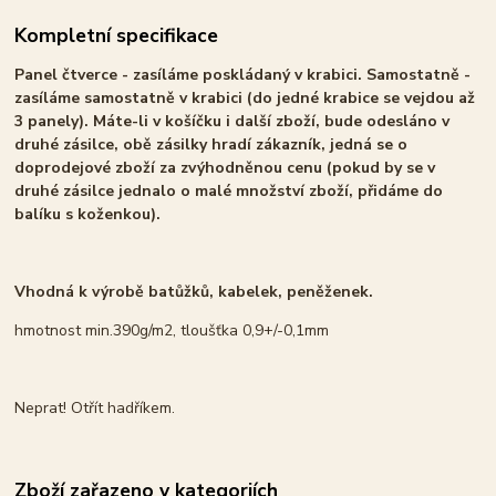
Kompletní specifikace
Panel čtverce - zasíláme poskládaný v krabici. Samostatně -
zasíláme samostatně v krabici (do jedné krabice se vejdou až
3 panely). Máte-li v košíčku i další zboží, bude odesláno v
druhé zásilce, obě zásilky hradí zákazník, jedná se o
doprodejové zboží za zvýhodněnou cenu (pokud by se v
druhé zásilce jednalo o malé množství zboží, přidáme do
balíku s koženkou).
Vhodná k výrobě batůžků, kabelek, peněženek.
hmotnost min.390g/m2, tloušťka 0,9+/-0,1mm
Neprat! Otřít hadříkem.
Zboží zařazeno v kategoriích