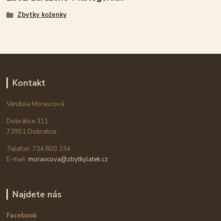
Zbytky koženky
Kontakt
Vendula Moravcová
Dobratice 311
73951 Dobratice
Telefon: 734 800 334
E-mail:
moravcova@zbytkylatek.cz
Najdete nás
Facebook