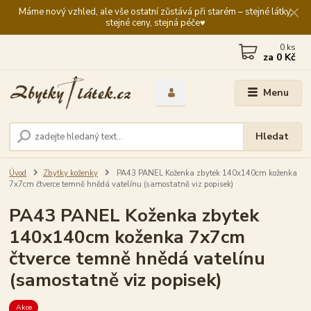
Máme nový vzhled, ale vše ostatní zůstává při starém – stejné látky,
stejné ceny, stejná péče♥️
0
ks
za
0 Kč
Menu
Hledat
Úvod
Zbytky koženky
PA43 PANEL Koženka zbytek 140x140cm koženka
7x7cm čtverce temně hnědá vatelínu (samostatně viz popisek)
PA43 PANEL Koženka zbytek
140x140cm koženka 7x7cm
čtverce temně hnědá vatelínu
(samostatně viz popisek)
Akce