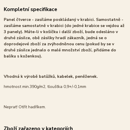
Kompletní specifikace
Panel čtverce - zasíláme poskládaný v krabici. Samostatně -
zasíláme samostatně v krabici (do jedné krabice se vejdou až
3 panely). Máte-li v košíčku i další zboží, bude odesláno v
druhé zásilce, obě zásilky hradí zákazník, jedná se o
doprodejové zboží za zvýhodněnou cenu (pokud by se v
druhé zásilce jednalo o malé množství zboží, přidáme do
balíku s koženkou).
Vhodná k výrobě batůžků, kabelek, peněženek.
hmotnost min.390g/m2, tloušťka 0,9+/-0,1mm
Neprat! Otřít hadříkem.
Zboží zařazeno v kategoriích