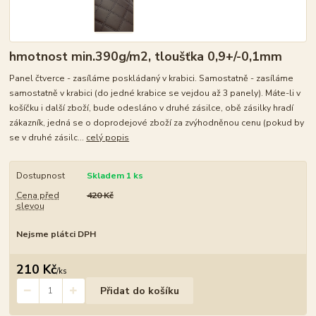
hmotnost min.390g/m2, tloušťka 0,9+/-0,1mm
Panel čtverce - zasíláme poskládaný v krabici. Samostatně - zasíláme
samostatně v krabici (do jedné krabice se vejdou až 3 panely). Máte-li v
košíčku i další zboží, bude odesláno v druhé zásilce, obě zásilky hradí
zákazník, jedná se o doprodejové zboží za zvýhodněnou cenu (pokud by
se v druhé zásilc...
celý popis
Dostupnost
Skladem 1 ks
Cena před
420 Kč
slevou
Nejsme plátci DPH
210 Kč
/
ks
Přidat do košíku