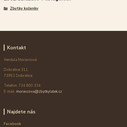
Zbytky koženky
Kontakt
Vendula Moravcová
Dobratice 311
73951 Dobratice
Telefon: 734 800 334
E-mail:
moravcova@zbytkylatek.cz
Najdete nás
Facebook