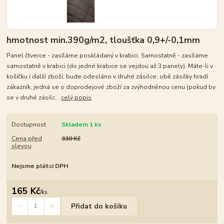
hmotnost min.390g/m2, tloušťka 0,9+/-0,1mm
Panel čtverce - zasíláme poskládaný v krabici. Samostatně - zasíláme
samostatně v krabici (do jedné krabice se vejdou až 3 panely). Máte-li v
košíčku i další zboží, bude odesláno v druhé zásilce, obě zásilky hradí
zákazník, jedná se o doprodejové zboží za zvýhodněnou cenu (pokud by
se v druhé zásilc...
celý popis
Dostupnost
Skladem 1 ks
Cena před
330 Kč
slevou
Nejsme plátci DPH
165 Kč
/
ks
Přidat do košíku