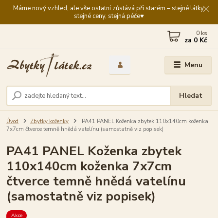
Máme nový vzhled, ale vše ostatní zůstává při starém – stejné látky,
stejné ceny, stejná péče♥️
0
ks
za
0 Kč
Menu
Hledat
Úvod
Zbytky koženky
PA41 PANEL Koženka zbytek 110x140cm koženka
7x7cm čtverce temně hnědá vatelínu (samostatně viz popisek)
PA41 PANEL Koženka zbytek
110x140cm koženka 7x7cm
čtverce temně hnědá vatelínu
(samostatně viz popisek)
Akce