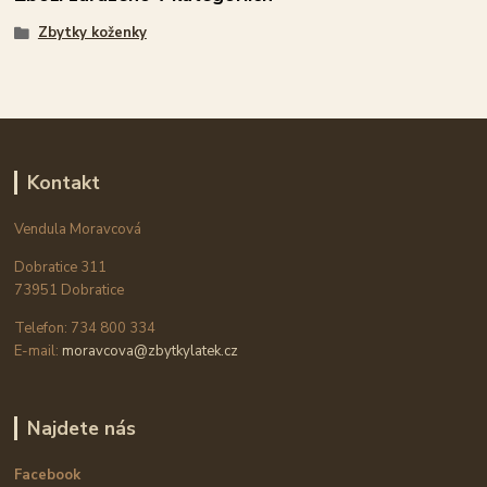
Zbytky koženky
Kontakt
Vendula Moravcová
Dobratice 311
73951 Dobratice
Telefon: 734 800 334
E-mail:
moravcova@zbytkylatek.cz
Najdete nás
Facebook