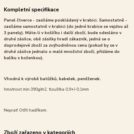
Kompletní specifikace
Panel čtverce - zasíláme poskládaný v krabici. Samostatně -
zasíláme samostatně v krabici (do jedné krabice se vejdou až
3 panely). Máte-li v košíčku i další zboží, bude odesláno v
druhé zásilce, obě zásilky hradí zákazník, jedná se o
doprodejové zboží za zvýhodněnou cenu (pokud by se v
druhé zásilce jednalo o malé množství zboží, přidáme do
balíku s koženkou).
Vhodná k výrobě batůžků, kabelek, peněženek.
hmotnost min.390g/m2, tloušťka 0,9+/-0,1mm
Neprat! Otřít hadříkem.
Zboží zařazeno v kategoriích