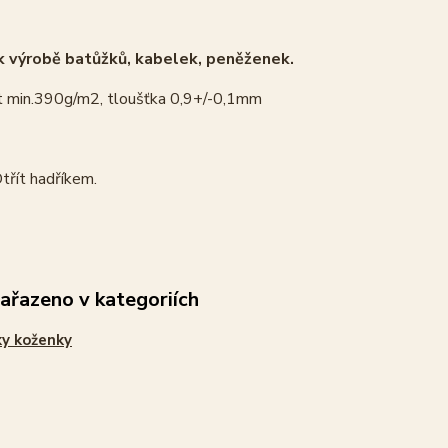
 výrobě batůžků, kabelek, peněženek.
 min.390g/m2, tloušťka 0,9+/-0,1mm
třít hadříkem.
zařazeno v kategoriích
y koženky