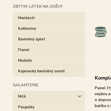
ZBYTKY LÁTEK NA ODĚVY
Manšestr
Košiloviny
Bavlněný úplet
Flanel
Mušelín
Kojenecký bavlněný semiš
Komple
GALANTERIE
Panel čt
vejdou a
Nitě
o doprod
balíku s
Paspulky