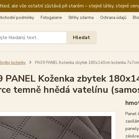
ed, ale vše ostatní zůstává při starém – stejné látky, stejné ceny
bchodní podmínky
Fotogalerie
Střihy zdarma
Ochrana údajů
Bl
Hledat
bytky koženky
PA39 PANEL Koženka zbytek 180x140cm koženka 7x7cm čt
 PANEL Koženka zbytek 180x1
rce temně hnědá vatelínu (samos
hmot
Panel 
zasílá
panely)
zásilce