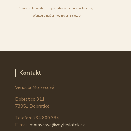
Staňte se fanouškem Zbytkylátek.cz na Facebooku a mějte
přehled o našich novinkách a slevách.
Kontakt
Vendula Moravcová
Dobratice 311
73951 Dobratice
Telefon: 734 800 334
E-mail:
moravcova@zbytkylatek.cz