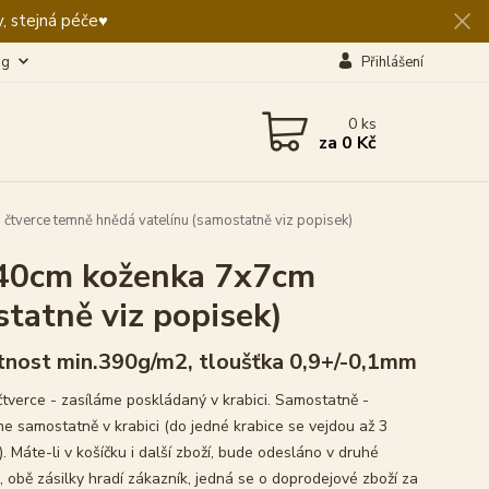
, stejná péče♥️
og
Přihlášení
0
ks
za
0 Kč
verce temně hnědá vatelínu (samostatně viz popisek)
40cm koženka 7x7cm
tatně viz popisek)
nost min.390g/m2, tloušťka 0,9+/-0,1mm
čtverce - zasíláme poskládaný v krabici. Samostatně -
me samostatně v krabici (do jedné krabice se vejdou až 3
. Máte-li v košíčku i další zboží, bude odesláno v druhé
, obě zásilky hradí zákazník, jedná se o doprodejové zboží za