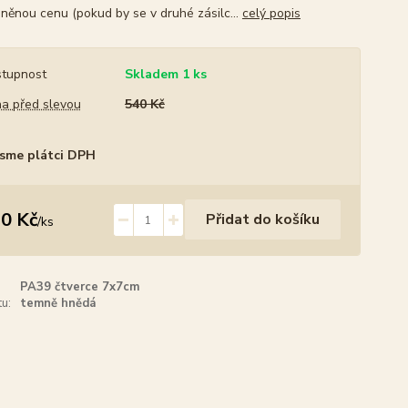
něnou cenu (pokud by se v druhé zásilc...
celý popis
tupnost
Skladem 1 ks
a před slevou
540 Kč
sme plátci DPH
0 Kč
Přidat do košíku
/
ks
PA39 čtverce 7x7cm
u:
temně hnědá