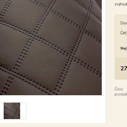
zvýhod
Dos
Cen
Nej
27
Číslo
produkt