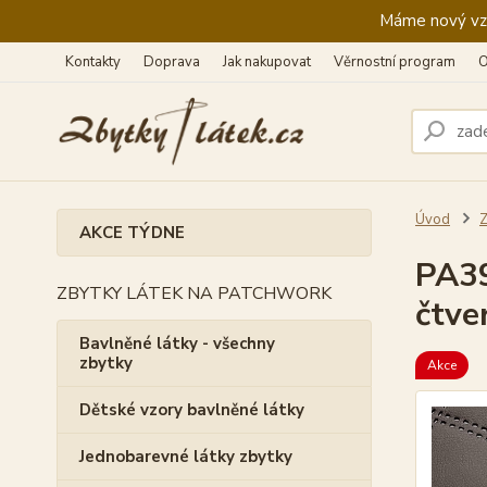
Máme nový vzhl
Kontakty
Doprava
Jak nakupovat
Věrnostní program
O
Úvod
Z
AKCE TÝDNE
PA39
ZBYTKY LÁTEK NA PATCHWORK
čtve
Bavlněné látky - všechny
zbytky
Akce
Dětské vzory bavlněné látky
Jednobarevné látky zbytky