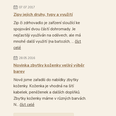
07.07.2017
Zipy jejich druhy, typy a využití
Zip či zdrhovadlo je zařízení sloužící ke
spojování dvou částí dohromady. Je
nejčastěji využíván na oděvech, ale má
mnohé další využití (na batozích, ...
číst
celé
28.05.2016
Novinka zbytky koženky velký výběr
barev
Nově jsme zařadili do nabídky zbytky
koženky. Koženka je vhodná na šití
kabelek, peněženek a dalších doplňků.
Zbytky koženky máme v různých barvách.
N...
číst celé