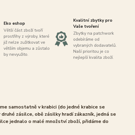
Kvalitní zbytky pro
Eko eshop
Vaše tvoření
Větší část zboží tvoří
Zbytky na patchwork
prostřihy z výroby, které
odebíráme od
již nelze zužitkovat ve
vybraných dodavatelů.
větším objemu a zůstalo
Naší prioritou je co
by nevyužito.
nejlepší kvalita zboží.
áme samostatně v krabici (do jedné krabice se
 druhé zásilce, obě zásilky hradí zákazník, jedná se
ilce jednalo o malé množství zboží, přidáme do