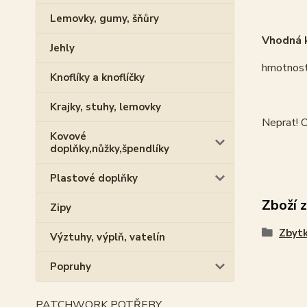
Lemovky, gumy, šňůry
Vhodná k
Jehly
hmotnost
Knoflíky a knoflíčky
Krajky, stuhy, lemovky
Neprat! O
Kovové
doplňky,nůžky,špendlíky
Plastové doplňky
Zboží 
Zipy
Zbytk
Výztuhy, výplň, vatelín
Popruhy
PATCHWORK POTŘEBY