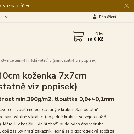
, stejná péče♥️
og
Přihlášení
0
ks
za
0 Kč
verce temně hnědá vatelínu (samostatně viz popisek)
40cm koženka 7x7cm
tatně viz popisek)
nost min.390g/m2, tloušťka 0,9+/-0,1mm
čtverce - zasíláme poskládaný v krabici. Samostatně -
me samostatně v krabici (do jedné krabice se vejdou až 3
. Máte-li v košíčku i další zboží, bude odesláno v druhé
, obě zásilky hradí zákazník, jedná se o doprodejové zboží za