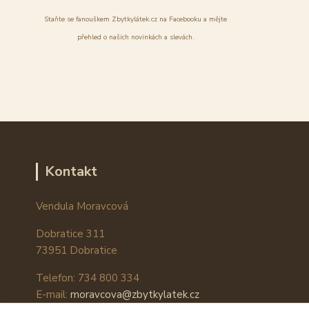
Staňte se fanouškem Zbytkylátek.cz na Facebooku a mějte
přehled o našich novinkách a slevách.
Kontakt
Vendula Moravcová
Dobratice 311
73951 Dobratice
Telefon: 734 800 334
E-mail:
moravcova@zbytkylatek.cz