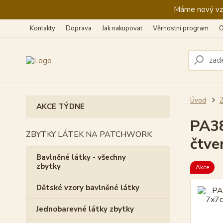
Máme nový vzhl
Kontakty
Doprava
Jak nakupovat
Věrnostní program
O
Úvod
Z
AKCE TÝDNE
PA38
ZBYTKY LÁTEK NA PATCHWORK
čtve
Bavlněné látky - všechny
zbytky
Akce
Dětské vzory bavlněné látky
Jednobarevné látky zbytky