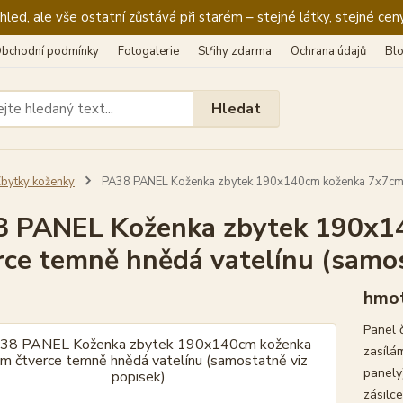
ed, ale vše ostatní zůstává při starém – stejné látky, stejné ceny
bchodní podmínky
Fotogalerie
Střihy zdarma
Ochrana údajů
Bl
Hledat
bytky koženky
PA38 PANEL Koženka zbytek 190x140cm koženka 7x7cm čt
 PANEL Koženka zbytek 190x1
rce temně hnědá vatelínu (samos
hmot
Panel 
zasílá
panely)
zásilce