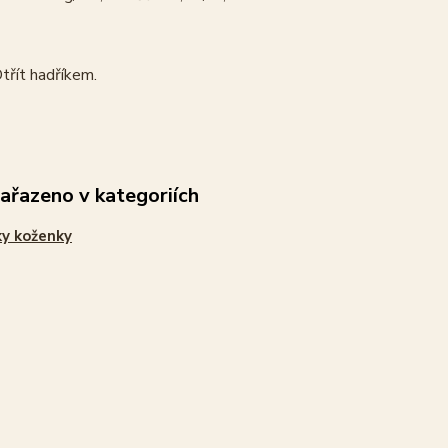
třít hadříkem.
zařazeno v kategoriích
y koženky