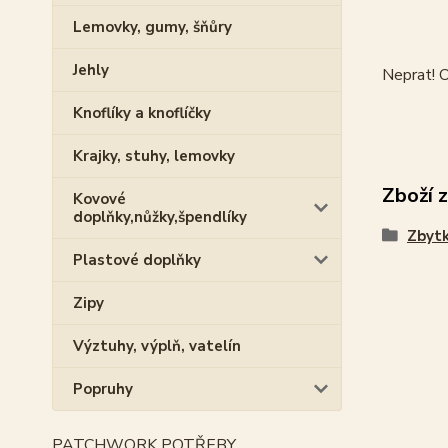
Lemovky, gumy, šňůry
Jehly
Neprat! O
Knoflíky a knoflíčky
Krajky, stuhy, lemovky
Zboží 
Kovové
doplňky,nůžky,špendlíky
Zbytk
Plastové doplňky
Zipy
Výztuhy, výplň, vatelín
Popruhy
PATCHWORK POTŘEBY