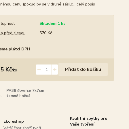
něnou cenu (pokud by se v druhé zásilc...
celý popis
tupnost
Skladem 1 ks
a před slevou
570 Kč
sme plátci DPH
5 Kč
Přidat do košíku
/
ks
PA38 čtverce 7x7cm
u:
temně hnědá
Kvalitní zbytky pro
Eko eshop
Vaše tvoření
Větší část zboží tvoří