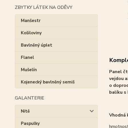
ZBYTKY LÁTEK NA ODĚVY
Manšestr
Košiloviny
Bavlněný úplet
Flanel
Komple
Mušelín
Panel čt
vejdou a
Kojenecký bavlněný semiš
o doprod
balíku s
GALANTERIE
Nitě
Vhodná k
Paspulky
hmotnost