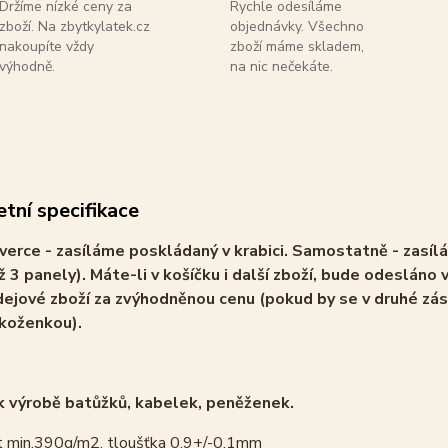
Držíme nízké ceny za
Rychle odesíláme
zboží. Na zbytkylatek.cz
objednávky. Všechno
nakoupíte vždy
zboží máme skladem,
výhodně.
na nic nečekáte.
tní specifikace
verce - zasíláme poskládaný v krabici. Samostatně - zasíl
ž 3 panely). Máte-li v košíčku i další zboží, bude odesláno v
ejové zboží za zvýhodněnou cenu (pokud by se v druhé zás
 koženkou).
 výrobě batůžků, kabelek, peněženek.
 min.390g/m2, tloušťka 0,9+/-0,1mm