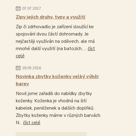
07.07.2017
Zipy jejich druhy, typy a využití
Zip či zdrhovadlo je zařízení sloužící ke
spojování dvou částí dohromady. Je
nejčastěji využíván na oděvech, ale má
mnohé další využití (na batozích, ...
číst
celé
28.05.2016
Novinka zbytky koženky velký výběr
barev
Nově jsme zařadili do nabídky zbytky
koženky. Koženka je vhodná na šití
kabelek, peněženek a dalších doplňků.
Zbytky koženky máme v různých barvách.
N...
číst celé