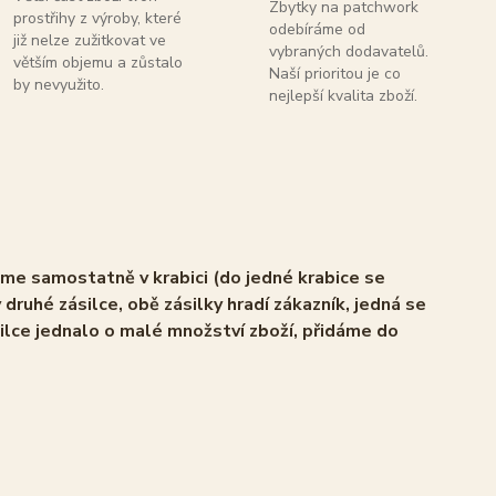
Zbytky na patchwork
prostřihy z výroby, které
odebíráme od
již nelze zužitkovat ve
vybraných dodavatelů.
větším objemu a zůstalo
Naší prioritou je co
by nevyužito.
nejlepší kvalita zboží.
áme samostatně v krabici (do jedné krabice se
 druhé zásilce, obě zásilky hradí zákazník, jedná se
ilce jednalo o malé množství zboží, přidáme do