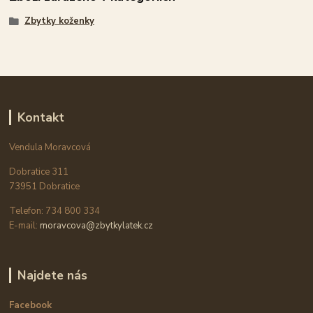
Zbytky koženky
Kontakt
Vendula Moravcová
Dobratice 311
73951 Dobratice
Telefon: 734 800 334
E-mail:
moravcova@zbytkylatek.cz
Najdete nás
Facebook