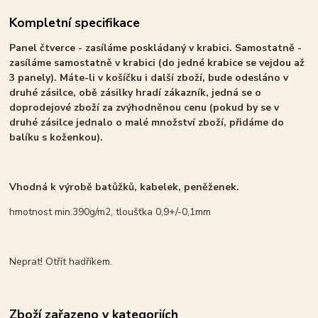
Kompletní specifikace
Panel čtverce - zasíláme poskládaný v krabici. Samostatně -
zasíláme samostatně v krabici (do jedné krabice se vejdou až
3 panely). Máte-li v košíčku i další zboží, bude odesláno v
druhé zásilce, obě zásilky hradí zákazník, jedná se o
doprodejové zboží za zvýhodněnou cenu (pokud by se v
druhé zásilce jednalo o malé množství zboží, přidáme do
balíku s koženkou).
Vhodná k výrobě batůžků, kabelek, peněženek.
hmotnost min.390g/m2, tloušťka 0,9+/-0,1mm
Neprat! Otřít hadříkem.
Zboží zařazeno v kategoriích