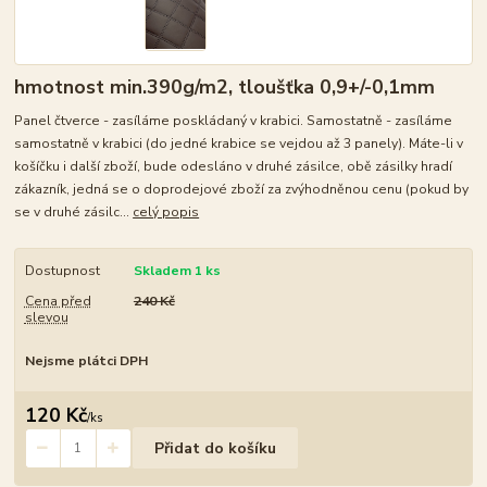
hmotnost min.390g/m2, tloušťka 0,9+/-0,1mm
Panel čtverce - zasíláme poskládaný v krabici. Samostatně - zasíláme
samostatně v krabici (do jedné krabice se vejdou až 3 panely). Máte-li v
košíčku i další zboží, bude odesláno v druhé zásilce, obě zásilky hradí
zákazník, jedná se o doprodejové zboží za zvýhodněnou cenu (pokud by
se v druhé zásilc...
celý popis
Dostupnost
Skladem 1 ks
Cena před
240 Kč
slevou
Nejsme plátci DPH
120 Kč
/
ks
Přidat do košíku