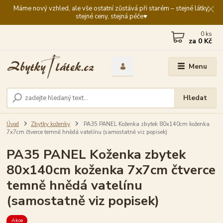
Máme nový vzhled, ale vše ostatní zůstává při starém – stejné látky,
stejné ceny, stejná péče♥️
0
ks
za
0 Kč
Menu
Hledat
Úvod
Zbytky koženky
PA35 PANEL Koženka zbytek 80x140cm koženka
7x7cm čtverce temně hnědá vatelínu (samostatně viz popisek)
PA35 PANEL Koženka zbytek
80x140cm koženka 7x7cm čtverce
temně hnědá vatelínu
(samostatně viz popisek)
Akce