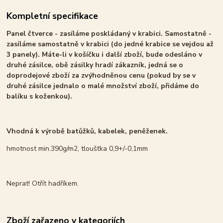
Kompletní specifikace
Panel čtverce - zasíláme poskládaný v krabici. Samostatně -
zasíláme samostatně v krabici (do jedné krabice se vejdou až
3 panely). Máte-li v košíčku i další zboží, bude odesláno v
druhé zásilce, obě zásilky hradí zákazník, jedná se o
doprodejové zboží za zvýhodněnou cenu (pokud by se v
druhé zásilce jednalo o malé množství zboží, přidáme do
balíku s koženkou).
Vhodná k výrobě batůžků, kabelek, peněženek.
hmotnost min.390g/m2, tloušťka 0,9+/-0,1mm
Neprat! Otřít hadříkem.
Zboží zařazeno v kategoriích