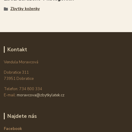
Zbytky koženky
Kontakt
Vendula Moravcová
Dobratice 311
73951 Dobratice
Telefon: 734 800 334
E-mail:
moravcova@zbytkylatek.cz
Najdete nás
Facebook