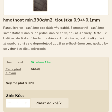
hmotnost min.390g/m2, tloušťka 0,9+/-0,1mm
Panel čtverce - zasíláme poskládaný v krabici. Samostatně - zasíláme
samostatně v krabici (do jedné krabice se vejdou až 3 panely). Máte-li v
košíčku i další zboží, bude odesláno v druhé zásilce, obě zásilky hradí
zákazník, jedná se o doprodejové zboží za zvýhodněnou cenu (pokud by
se v druhé zásilc...
celý popis
Dostupnost
Skladem 1 ks
Cena před
510 Kč
slevou
Nejsme plátci DPH
255 Kč
/
ks
Přidat do košíku