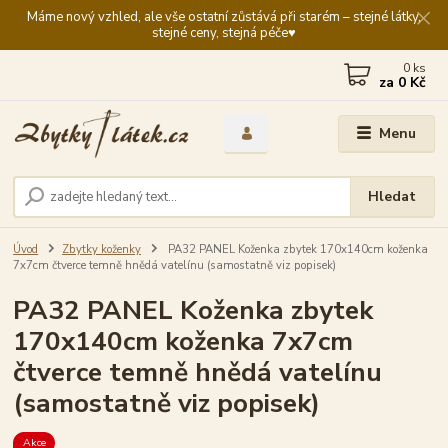
Máme nový vzhled, ale vše ostatní zůstává při starém – stejné látky,
stejné ceny, stejná péče♥️
0
ks
za
0 Kč
Menu
Hledat
Úvod
Zbytky koženky
PA32 PANEL Koženka zbytek 170x140cm koženka
7x7cm čtverce temně hnědá vatelínu (samostatně viz popisek)
PA32 PANEL Koženka zbytek
170x140cm koženka 7x7cm
čtverce temně hnědá vatelínu
(samostatně viz popisek)
Akce