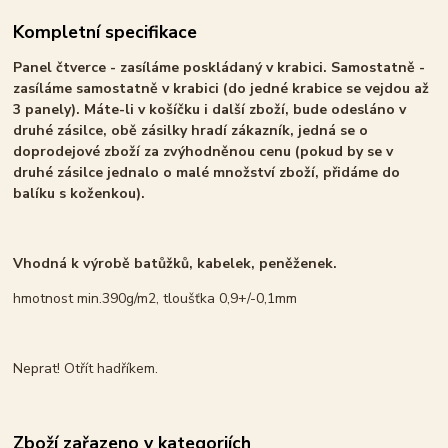
Kompletní specifikace
Panel čtverce - zasíláme poskládaný v krabici. Samostatně -
zasíláme samostatně v krabici (do jedné krabice se vejdou až
3 panely). Máte-li v košíčku i další zboží, bude odesláno v
druhé zásilce, obě zásilky hradí zákazník, jedná se o
doprodejové zboží za zvýhodněnou cenu (pokud by se v
druhé zásilce jednalo o malé množství zboží, přidáme do
balíku s koženkou).
Vhodná k výrobě batůžků, kabelek, peněženek.
hmotnost min.390g/m2, tloušťka 0,9+/-0,1mm
Neprat! Otřít hadříkem.
Zboží zařazeno v kategoriích