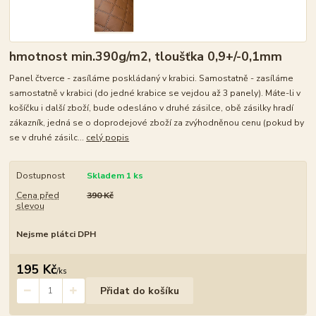
hmotnost min.390g/m2, tloušťka 0,9+/-0,1mm
Panel čtverce - zasíláme poskládaný v krabici. Samostatně - zasíláme
samostatně v krabici (do jedné krabice se vejdou až 3 panely). Máte-li v
košíčku i další zboží, bude odesláno v druhé zásilce, obě zásilky hradí
zákazník, jedná se o doprodejové zboží za zvýhodněnou cenu (pokud by
se v druhé zásilc...
celý popis
Dostupnost
Skladem 1 ks
Cena před
390 Kč
slevou
Nejsme plátci DPH
195 Kč
/
ks
Přidat do košíku