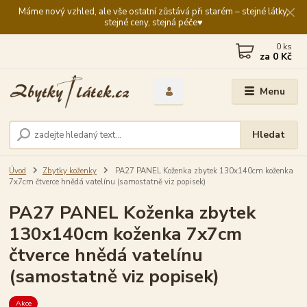
Máme nový vzhled, ale vše ostatní zůstává při starém – stejné látky,
stejné ceny, stejná péče♥️
0
ks
za
0 Kč
Menu
Hledat
Úvod
Zbytky koženky
PA27 PANEL Koženka zbytek 130x140cm koženka
7x7cm čtverce hnědá vatelínu (samostatně viz popisek)
PA27 PANEL Koženka zbytek
130x140cm koženka 7x7cm
čtverce hnědá vatelínu
(samostatně viz popisek)
Akce