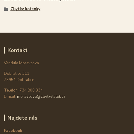
Zbytky koženky
Kontakt
Vendula Moravcová
Dobratice 311
73951 Dobratice
Telefon: 734 800 334
E-mail:
moravcova@zbytkylatek.cz
Najdete nás
Facebook