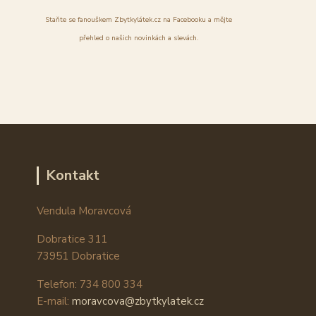
Staňte se fanouškem Zbytkylátek.cz na Facebooku a mějte
přehled o našich novinkách a slevách.
Kontakt
Vendula Moravcová
Dobratice 311
73951 Dobratice
Telefon: 734 800 334
E-mail:
moravcova@zbytkylatek.cz