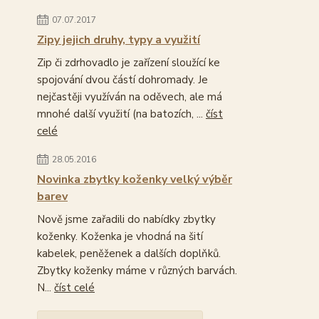
07.07.2017
Zipy jejich druhy, typy a využití
Zip či zdrhovadlo je zařízení sloužící ke
spojování dvou částí dohromady. Je
nejčastěji využíván na oděvech, ale má
mnohé další využití (na batozích, ...
číst
celé
28.05.2016
Novinka zbytky koženky velký výběr
barev
Nově jsme zařadili do nabídky zbytky
koženky. Koženka je vhodná na šití
kabelek, peněženek a dalších doplňků.
Zbytky koženky máme v různých barvách.
N...
číst celé