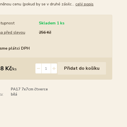
něnou cenu (pokud by se v druhé zásilc...
celý popis
tupnost
Skladem 1 ks
a před slevou
256 Kč
sme plátci DPH
8 Kč
Přidat do košíku
/
ks
PA17 7x7cm čtverce
u:
bílá