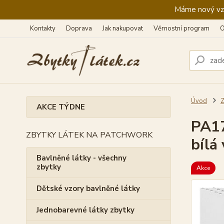
Máme nový vzhl
Kontakty
Doprava
Jak nakupovat
Věrnostní program
O
Úvod
Z
AKCE TÝDNE
PA17
ZBYTKY LÁTEK NA PATCHWORK
bílá
Bavlněné látky - všechny
zbytky
Akce
Dětské vzory bavlněné látky
Jednobarevné látky zbytky