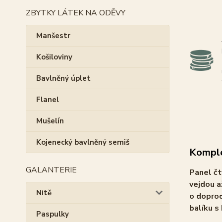
ZBYTKY LÁTEK NA ODĚVY
Manšestr
Košiloviny
Bavlněný úplet
Flanel
Mušelín
Kojenecký bavlněný semiš
Komple
GALANTERIE
Panel čt
vejdou a
Nitě
o doprod
balíku s
Paspulky