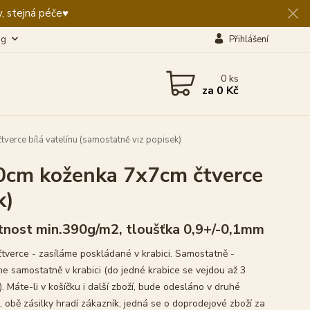
, stejná péče♥️
og
Přihlášení
0
ks
za
0 Kč
rce bílá vatelínu (samostatně viz popisek)
cm koženka 7x7cm čtverce
k)
nost min.390g/m2, tloušťka 0,9+/-0,1mm
čtverce - zasíláme poskládané v krabici. Samostatně -
me samostatně v krabici (do jedné krabice se vejdou až 3
. Máte-li v košíčku i další zboží, bude odesláno v druhé
, obě zásilky hradí zákazník, jedná se o doprodejové zboží za