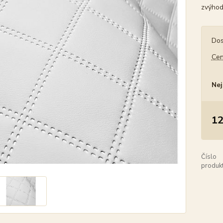
zvýhod
Dos
Cen
Nej
12
Číslo
produkt