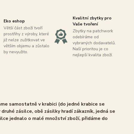
Kvalitní zbytky pro
Eko eshop
Vaše tvoření
Větší část zboží tvoří
Zbytky na patchwork
prostřihy z výroby, které
odebíráme od
již nelze zužitkovat ve
vybraných dodavatelů.
větším objemu a zůstalo
Naší prioritou je co
by nevyužito.
nejlepší kvalita zboží.
áme samostatně v krabici (do jedné krabice se
 druhé zásilce, obě zásilky hradí zákazník, jedná se
ilce jednalo o malé množství zboží, přidáme do