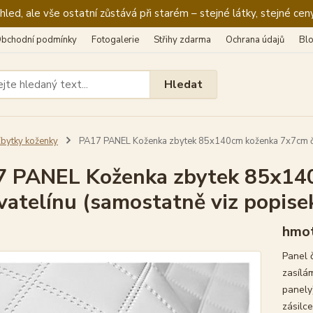
ed, ale vše ostatní zůstává při starém – stejné látky, stejné ceny
bchodní podmínky
Fotogalerie
Střihy zdarma
Ochrana údajů
Bl
Hledat
bytky koženky
PA17 PANEL Koženka zbytek 85x140cm koženka 7x7cm čtve
 PANEL Koženka zbytek 85x140
 vatelínu (samostatně viz popise
hmot
Panel 
zasílá
panely)
zásilce