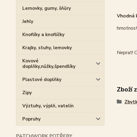
Lemovky, gumy, šňůry
Vhodná k
Jehly
hmotnost
Knoflíky a knoflíčky
Krajky, stuhy, lemovky
Neprat! O
Kovové
doplňky,nůžky,špendlíky
Plastové doplňky
Zboží 
Zipy
Zbytk
Výztuhy, výplň, vatelín
Popruhy
PATCHWORK POTŘEBY