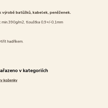
 výrobě batůžků, kabelek, peněženek.
 min.390g/m2, tloušťka 0,9+/-0,1mm
třít hadříkem.
zařazeno v kategoriích
y koženky