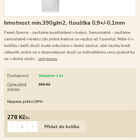
hmotnost min.390g/m2, tloušťka 0,9+/-0,1mm
Panel čtverce - zasíláme poskládané v krabici. Samostatně - zasíláme
samostatně v krabici (do jedné krabice se vejdou až 3 panely). Máte-li v
košíčku i další zboží, bude odesláno v druhé zásilce, obě zásilky hradí
zákazník, jedná se o doprodejové zboží za zvýhodněnou cenu (pokud by
se v druhé zásilc...
celý popis
Dostupnost
Skladem 1 ks
Cena před
555 Kč
slevou
Nejsme plátci DPH
278 Kč
/
ks
Přidat do košíku