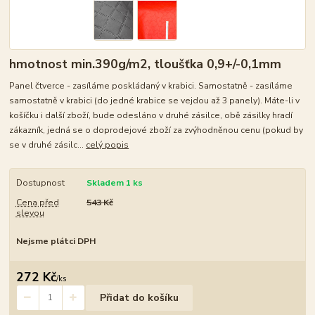
hmotnost min.390g/m2, tloušťka 0,9+/-0,1mm
Panel čtverce - zasíláme poskládaný v krabici. Samostatně - zasíláme
samostatně v krabici (do jedné krabice se vejdou až 3 panely). Máte-li v
košíčku i další zboží, bude odesláno v druhé zásilce, obě zásilky hradí
zákazník, jedná se o doprodejové zboží za zvýhodněnou cenu (pokud by
se v druhé zásilc...
celý popis
Dostupnost
Skladem 1 ks
Cena před
543 Kč
slevou
Nejsme plátci DPH
272 Kč
/
ks
Přidat do košíku