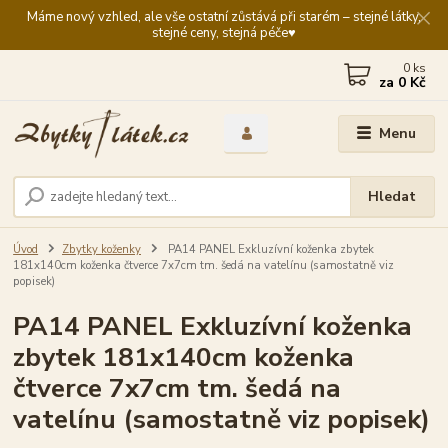
Máme nový vzhled, ale vše ostatní zůstává při starém – stejné látky,
stejné ceny, stejná péče♥️
0
ks
za
0 Kč
Menu
Hledat
Úvod
Zbytky koženky
PA14 PANEL Exkluzívní koženka zbytek
181x140cm koženka čtverce 7x7cm tm. šedá na vatelínu (samostatně viz
popisek)
PA14 PANEL Exkluzívní koženka
zbytek 181x140cm koženka
čtverce 7x7cm tm. šedá na
vatelínu (samostatně viz popisek)