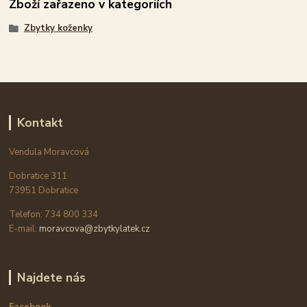
Zboží zařazeno v kategoriích
Zbytky koženky
Kontakt
Vendula Moravcová
Dobratice 311
73951 Dobratice
Telefon: 734 800 334
E-mail:
moravcova@zbytkylatek.cz
Najdete nás
Facebook