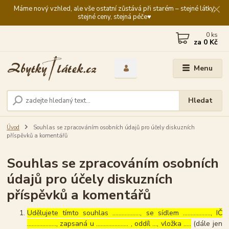
Máme nový vzhled, ale vše ostatní zůstává při starém – stejné látky,
stejné ceny, stejná péče♥️
0
ks
za
0 Kč
Menu
Hledat
Úvod
Souhlas se zpracováním osobních údajů pro účely diskuzních
příspěvků a komentářů
Souhlas se zpracováním osobních
údajů pro účely diskuzních
příspěvků a komentářů
Udělujete tímto souhlas ……………..., se sídlem ………………, IČ
………………., zapsaná u ………………… , oddíl …, vložka …..
(dále jen