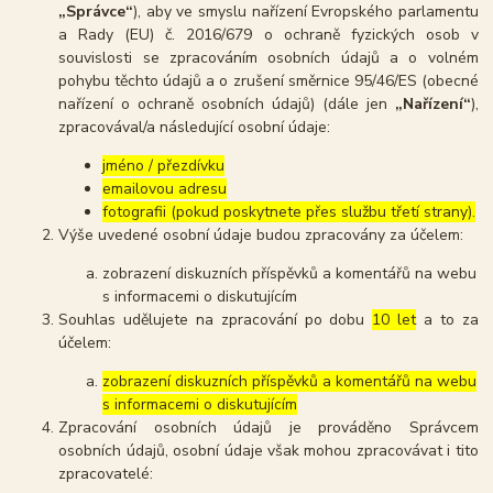
„Správce“
), aby ve smyslu nařízení Evropského parlamentu
a Rady (EU) č. 2016/679 o ochraně fyzických osob v
souvislosti se zpracováním osobních údajů a o volném
pohybu těchto údajů a o zrušení směrnice 95/46/ES (obecné
nařízení o ochraně osobních údajů) (dále jen
„Nařízení“
),
zpracovával/a následující osobní údaje:
jméno / přezdívku
emailovou adresu
fotografii (pokud poskytnete přes službu třetí strany).
Výše uvedené osobní údaje budou zpracovány za účelem:
zobrazení diskuzních příspěvků a komentářů na webu
s informacemi o diskutujícím
Souhlas udělujete na zpracování po dobu
10 let
a to za
účelem:
zobrazení diskuzních příspěvků a komentářů na webu
s informacemi o diskutujícím
Zpracování osobních údajů je prováděno Správcem
osobních údajů, osobní údaje však mohou zpracovávat i tito
zpracovatelé: