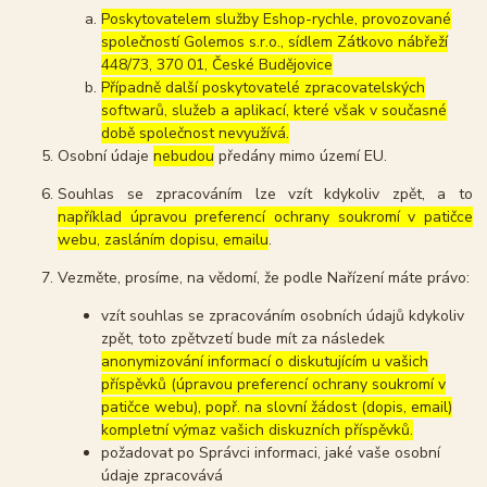
Poskytovatelem služby Eshop-rychle, provozované
společností Golemos s.r.o., sídlem Zátkovo nábřeží
448/73, 370 01, České Budějovice
Případně další poskytovatelé zpracovatelských
softwarů, služeb a aplikací, které však v současné
době společnost nevyužívá.
Osobní údaje
nebudou
předány mimo území EU.
Souhlas se zpracováním lze vzít kdykoliv zpět, a to
například úpravou preferencí ochrany soukromí v patičce
webu, zasláním dopisu, emailu
.
Vezměte, prosíme, na vědomí, že podle Nařízení máte právo:
vzít souhlas se zpracováním osobních údajů kdykoliv
zpět, toto zpětvzetí bude mít za následek
anonymizování informací o diskutujícím u vašich
příspěvků (úpravou preferencí ochrany soukromí v
patičce webu), popř. na slovní žádost (dopis, email)
kompletní výmaz vašich diskuzních příspěvků.
požadovat po Správci informaci, jaké vaše osobní
údaje zpracovává