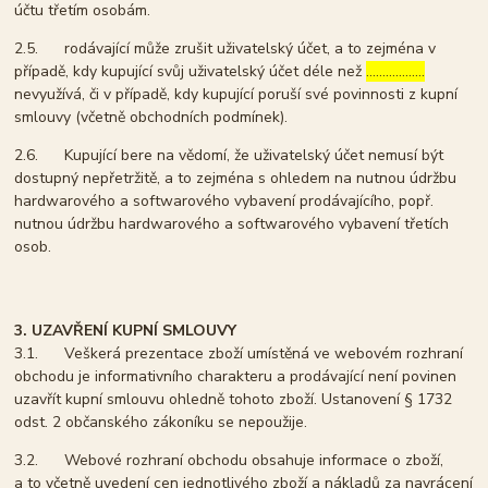
účtu třetím osobám.
2.5. rodávající může zrušit uživatelský účet, a to zejména v
případě, kdy kupující svůj uživatelský účet déle než
………………
nevyužívá, či v případě, kdy kupující poruší své povinnosti z kupní
smlouvy (včetně obchodních podmínek).
2.6. Kupující bere na vědomí, že uživatelský účet nemusí být
dostupný nepřetržitě, a to zejména s ohledem na nutnou údržbu
hardwarového a softwarového vybavení prodávajícího, popř.
nutnou údržbu hardwarového a softwarového vybavení třetích
osob.
3. UZAVŘENÍ KUPNÍ SMLOUVY
3.1. Veškerá prezentace zboží umístěná ve webovém rozhraní
obchodu je informativního charakteru a prodávající není povinen
uzavřít kupní smlouvu ohledně tohoto zboží. Ustanovení § 1732
odst. 2 občanského zákoníku se nepoužije.
3.2. Webové rozhraní obchodu obsahuje informace o zboží,
a to včetně uvedení cen jednotlivého zboží a nákladů za navrácení