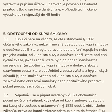
vystavit kupujícímu účtenku. Zároveň je povinen zaevidovat
přijatou tržbu u správce daně online; v případě technického
výpadku pak nejpozději do 48 hodin.
5. ODSTOUPENÍ OD KUPNÍ SMLOUVY
5.1. Kupující bere na vědomí, že dle ustanovení § 1837
občanského zákoníku, nelze mimo jiné odstoupit od kupní smlouvy
o dodávce zboží, které bylo upraveno podle přání kupujícího nebo
pro jeho osobu, od kupní smlouvy o dodávce zboží, které podléhá
rychlé zkáze, jakož i zboží, které bylo po dodání nenávratně
smíseno s jiným zbožím, od kupní smlouvy o dodávce zboží v
uzavřeném obalu, které spotřebitel z obalu vyňal a z hygienických
důvodů jej není možné vrátit a od kupní smlouvy o dodávce
zvukové nebo obrazové nahrávky nebo počítačového programu,
pokud porušil jejich původní obal.
5.2. Nejedná-li se o případ uvedený v čl. 5.1 obchodních
podmínek či o jiný případ, kdy nelze od kupní smlouvy odstoupit,
má kupující v souladu s ustanovením § 1829 odst. 1 občanského
zákoníku právo od kupní smlouvy odstoupit, a to do čtrnácti (14)