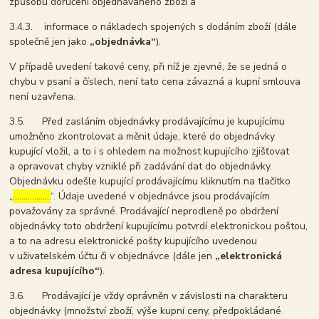
způsobu doručení objednávaného zboží a
3.4.3. informace o nákladech spojených s dodáním zboží (dále
společně jen jako
„objednávka“
).
V případě uvedení takové ceny, při níž je zjevné, že se jedná o
chybu v psaní a číslech, není tato cena závazná a kupní smlouva
není uzavřena.
3.5. Před zasláním objednávky prodávajícímu je kupujícímu
umožněno zkontrolovat a měnit údaje, které do objednávky
kupující vložil, a to i s ohledem na možnost kupujícího zjišťovat
a opravovat chyby vzniklé při zadávání dat do objednávky.
Objednávku odešle kupující prodávajícímu kliknutím na tlačítko
„
………………
“. Údaje uvedené v objednávce jsou prodávajícím
považovány za správné. Prodávající neprodleně po obdržení
objednávky toto obdržení kupujícímu potvrdí elektronickou poštou,
a to na adresu elektronické pošty kupujícího uvedenou
v uživatelském účtu či v objednávce (dále jen
„elektronická
adresa kupujícího“
).
3.6. Prodávající je vždy oprávněn v závislosti na charakteru
objednávky (množství zboží, výše kupní ceny, předpokládané