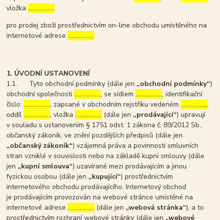
vložka
………………
pro prodej zboží prostřednictvím on-line obchodu umístěného na
internetové adrese
………………
1. ÚVODNÍ USTANOVENÍ
1.1. Tyto obchodní podmínky (dále jen
„obchodní podmínky“
)
obchodní společnosti
………………
, se sídlem
………………
, identifikační
číslo:
………………
, zapsané v obchodním rejstříku vedeném
………………
,
oddíl
………………
, vložka
………………
(dále jen
„prodávající“
) upravují
v souladu s ustanovením § 1751 odst. 1 zákona č. 89/2012 Sb.,
občanský zákoník, ve znění pozdějších předpisů (dále jen
„občanský zákoník“
) vzájemná práva a povinnosti smluvních
stran vzniklé v souvislosti nebo na základě kupní smlouvy (dále
jen
„kupní smlouva“
) uzavírané mezi prodávajícím a jinou
fyzickou osobou (dále jen
„kupující“
) prostřednictvím
internetového obchodu prodávajícího. Internetový obchod
je prodávajícím provozován na webové stránce umístěné na
internetové adrese
………………
(dále jen
„webová stránka“
), a to
prostřednictvím rozhraní webové stránky (dále jen
„webové