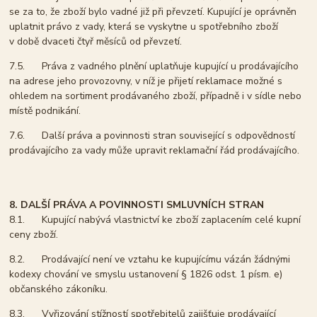
se za to, že zboží bylo vadné již při převzetí. Kupující je oprávněn
uplatnit právo z vady, která se vyskytne u spotřebního zboží
v době dvaceti čtyř měsíců od převzetí.
7.5. Práva z vadného plnění uplatňuje kupující u prodávajícího
na adrese jeho provozovny, v níž je přijetí reklamace možné s
ohledem na sortiment prodávaného zboží, případně i v sídle nebo
místě podnikání.
7.6. Další práva a povinnosti stran související s odpovědností
prodávajícího za vady může upravit reklamační řád prodávajícího.
8. DALŠÍ PRÁVA A POVINNOSTI SMLUVNÍCH STRAN
8.1. Kupující nabývá vlastnictví ke zboží zaplacením celé kupní
ceny zboží.
8.2. Prodávající není ve vztahu ke kupujícímu vázán žádnými
kodexy chování ve smyslu ustanovení § 1826 odst. 1 písm. e)
občanského zákoníku.
8.3. Vyřizování stížností spotřebitelů zajišťuje prodávající