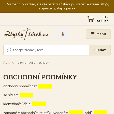
Máme nový vzhled, ale vše ostatní zůstává při starém – stejné látky,
stejné ceny, stejná péče♥️
0
ks
za
0 Kč
Menu
Hledat
Úvod
OBCHODNÍ PODMÍNKY
OBCHODNÍ PODMÍNKY
obchodní společnosti
………………
se sídlem
………………
identifikační číslo:
………………
zapsané v obchodním rejstříku vedeném
………………
, oddíl
………………
,