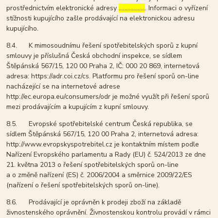
prostřednictvím elektronické adresy
………………
. Informaci o vyřízení
stížnosti kupujícího zašle prodávající na elektronickou adresu
kupujícího.
8.4. K mimosoudnímu řešení spotřebitelských sporů z kupní
smlouvy je příslušná Česká obchodní inspekce, se sídlem
Štěpánská 567/15, 120 00 Praha 2, IČ: 000 20 869, internetová
adresa: https://adr.coi.cz/cs. Platformu pro řešení sporů on-line
nacházející se na internetové adrese
http://ec.europa.eu/consumers/odr je možné využít při řešení sporů
mezi prodávajícím a kupujícím z kupní smlouvy.
8.5. Evropské spotřebitelské centrum Česká republika, se
sídlem Štěpánská 567/15, 120 00 Praha 2, internetová adresa:
http://www.evropskyspotrebitel.cz je kontaktním místem podle
Nařízení Evropského parlamentu a Rady (EU) č. 524/2013 ze dne
21. května 2013 o řešení spotřebitelských sporů on-line
a o změně nařízení (ES) č. 2006/2004 a směrnice 2009/22/ES
(nařízení o řešení spotřebitelských sporů on-line).
8.6. Prodávající je oprávněn k prodeji zboží na základě
živnostenského oprávnění. Živnostenskou kontrolu provádí v rámci