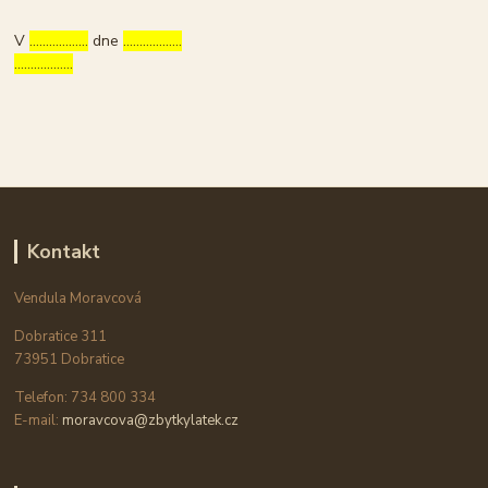
V
………………
dne
………………
………………
Kontakt
Vendula Moravcová
Dobratice 311
73951 Dobratice
Telefon: 734 800 334
E-mail:
moravcova@zbytkylatek.cz