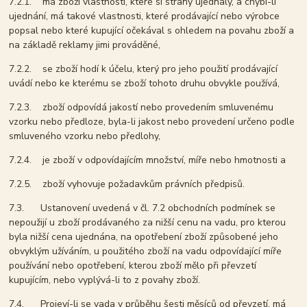
7.2.1. má zboží vlastnosti, které si strany ujednaly, a chybí-li
ujednání, má takové vlastnosti, které prodávající nebo výrobce
popsal nebo které kupující očekával s ohledem na povahu zboží a
na základě reklamy jimi prováděné,
7.2.2. se zboží hodí k účelu, který pro jeho použití prodávající
uvádí nebo ke kterému se zboží tohoto druhu obvykle používá,
7.2.3. zboží odpovídá jakostí nebo provedením smluvenému
vzorku nebo předloze, byla-li jakost nebo provedení určeno podle
smluveného vzorku nebo předlohy,
7.2.4. je zboží v odpovídajícím množství, míře nebo hmotnosti a
7.2.5. zboží vyhovuje požadavkům právních předpisů.
7.3. Ustanovení uvedená v čl. 7.2 obchodních podmínek se
nepoužijí u zboží prodávaného za nižší cenu na vadu, pro kterou
byla nižší cena ujednána, na opotřebení zboží způsobené jeho
obvyklým užíváním, u použitého zboží na vadu odpovídající míře
používání nebo opotřebení, kterou zboží mělo při převzetí
kupujícím, nebo vyplývá-li to z povahy zboží.
7.4. Projeví-li se vada v průběhu šesti měsíců od převzetí, má