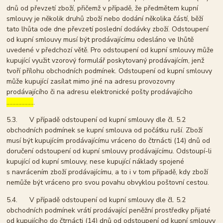
dnů od převzetí zboží, přičemž v případě, že předmětem kupní
smlouvy je několik druhů zboží nebo dodání několika částí, běží
tato lhůta ode dne převzetí poslední dodávky zboží. Odstoupení
od kupní smlouvy musí být prodávajícímu odesláno ve lhůtě
uvedené v předchozí větě. Pro odstoupení od kupní smlouvy může
kupující využit vzorový formulář poskytovaný prodávajícím, jenž
tvoří přílohu obchodních podmínek. Odstoupení od kupní smlouvy
může kupující zasílat mimo jiné na adresu provozovny
prodávajícího či na adresu elektronické pošty prodávajícího
………………
.
5.3. V případě odstoupení od kupní smlouvy dle čl. 5.2
obchodních podmínek se kupní smlouva od počátku ruší. Zboží
musí být kupujícím prodávajícímu vráceno do čtrnácti (14) dnů od
doručení odstoupení od kupní smlouvy prodávajícímu. Odstoupí-li
kupující od kupní smlouvy, nese kupující náklady spojené
s navrácením zboží prodávajícímu, a to i v tom případě, kdy zboží
nemůže být vráceno pro svou povahu obvyklou poštovní cestou.
5.4. V případě odstoupení od kupní smlouvy dle čl. 5.2
obchodních podmínek vrátí prodávající peněžní prostředky přijaté
od kupujícího do čtrnácti (14) dnů od odstoupení od kupní smlouvy