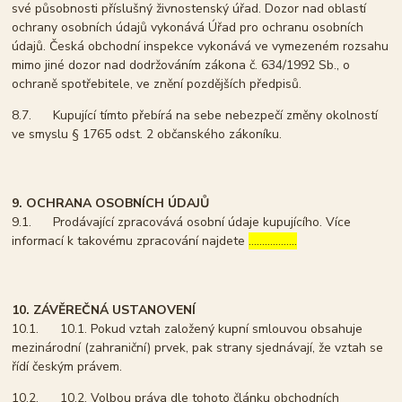
své působnosti příslušný živnostenský úřad. Dozor nad oblastí
ochrany osobních údajů vykonává Úřad pro ochranu osobních
údajů. Česká obchodní inspekce vykonává ve vymezeném rozsahu
mimo jiné dozor nad dodržováním zákona č. 634/1992 Sb., o
ochraně spotřebitele, ve znění pozdějších předpisů.
8.7. Kupující tímto přebírá na sebe nebezpečí změny okolností
ve smyslu § 1765 odst. 2 občanského zákoníku.
9. OCHRANA OSOBNÍCH ÚDAJŮ
9.1. Prodávající zpracovává osobní údaje kupujícího. Více
informací k takovému zpracování najdete
………………
10. ZÁVĚREČNÁ USTANOVENÍ
10.1. 10.1. Pokud vztah založený kupní smlouvou obsahuje
mezinárodní (zahraniční) prvek, pak strany sjednávají, že vztah se
řídí českým právem.
10.2. 10.2. Volbou práva dle tohoto článku obchodních