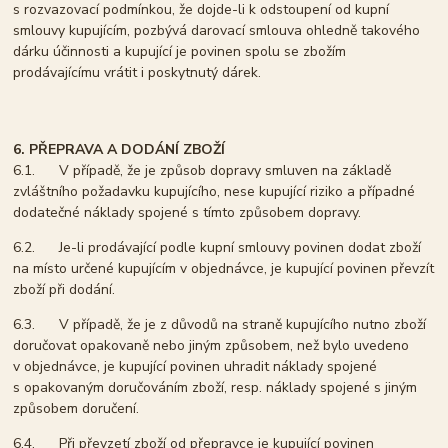
s rozvazovací podmínkou, že dojde-li k odstoupení od kupní
smlouvy kupujícím, pozbývá darovací smlouva ohledně takového
dárku účinnosti a kupující je povinen spolu se zbožím
prodávajícímu vrátit i poskytnutý dárek.
6. PŘEPRAVA A DODÁNÍ ZBOŽÍ
6.1. V případě, že je způsob dopravy smluven na základě
zvláštního požadavku kupujícího, nese kupující riziko a případné
dodatečné náklady spojené s tímto způsobem dopravy.
6.2. Je-li prodávající podle kupní smlouvy povinen dodat zboží
na místo určené kupujícím v objednávce, je kupující povinen převzít
zboží při dodání.
6.3. V případě, že je z důvodů na straně kupujícího nutno zboží
doručovat opakovaně nebo jiným způsobem, než bylo uvedeno
v objednávce, je kupující povinen uhradit náklady spojené
s opakovaným doručováním zboží, resp. náklady spojené s jiným
způsobem doručení.
6.4. Při převzetí zboží od přepravce je kupující povinen