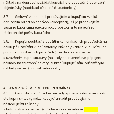
náklady na dopravu) požádat kupujícího o dodatečné potvrzení
objednávky (například písemně či telefonicky).
3.7. Smluvní vztah mezi prodávajícím a kupujícím vzniká
doručením přijetí objednávky (akceptací), jež je prodávajícím
zasláno kupujícímu elektronickou poštou, a to na adresu
elektronické pošty kupujícího.
3.8. Kupující souhlasí s použitím komunikačních prostředků na
dálku při uzavírání kupní smlouvy. Náklady vzniklé kupujícímu při
použití komunikačních prostředků na dálku v souvislosti
s uzavřením kupní smlouvy (náklady na internetové připojení,
náklady na telefonní hovory) si hradí kupující sám, přičemž tyto
náklady se neliší od základní sazby.
4. CENA ZBOŽÍ A PLATEBNÍ PODMÍNKY
4.1. Cenu zboží a případné náklady spojené s dodáním zboží
dle kupní smlouvy může kupující uhradit prodávajícímu
následujícími způsoby:
v hotovosti v provozovně prodávajícího na adrese
………………
;