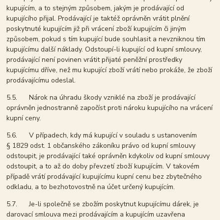
kupujícím, a to stejným způsobem, jakým je prodávající od
kupujícího přijal. Prodávající je taktéž oprávněn vrátit plnění
poskytnuté kupujícím již při vrácení zboží kupujícím či jiným
způsobem, pokud s tím kupující bude souhlasit a nevzniknou tím
kupujícímu další náklady. Odstoupí-li kupující od kupní smlouvy,
prodávající není povinen vrátit přijaté peněžní prostředky
kupujícímu dříve, než mu kupující zboží vrátí nebo prokáže, že zboží
prodávajícímu odeslal.
5.5. Nárok na úhradu škody vzniklé na zboží je prodávající
oprávněn jednostranně započíst proti nároku kupujícího na vrácení
kupní ceny.
5.6. V případech, kdy má kupující v souladu s ustanovením
§ 1829 odst. 1 občanského zákoníku právo od kupní smlouvy
odstoupit, je prodávající také oprávněn kdykoliv od kupní smlouvy
odstoupit, a to až do doby převzetí zboží kupujícím. V takovém
případě vrátí prodávající kupujícímu kupní cenu bez zbytečného
odkladu, a to bezhotovostně na účet určený kupujícím.
5.7. Je-li společně se zbožím poskytnut kupujícímu dárek, je
darovací smlouva mezi prodávajícím a kupujícím uzavřena