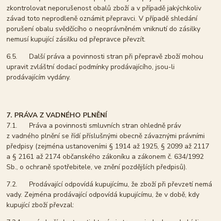
zkontrolovat neporušenost obalů zboží a v případě jakýchkoliv
závad toto neprodleně oznámit přepravci. V případě shledání
porušení obalu svědčícího o neoprávněném vniknutí do zásilky
nemusí kupující zásilku od přepravce převzít.
6.5. Další práva a povinnosti stran při přepravě zboží mohou
upravit zvláštní dodací podmínky prodávajícího, jsou-li
prodávajícím vydány.
7. PRÁVA Z VADNÉHO PLNĚNÍ
7.1. Práva a povinnosti smluvních stran ohledně práv
z vadného plnění se řídí příslušnými obecně závaznými právními
předpisy (zejména ustanoveními § 1914 až 1925, § 2099 až 2117
a § 2161 až 2174 občanského zákoníku a zákonem č. 634/1992
Sb., o ochraně spotřebitele, ve znění pozdějších předpisů).
7.2. Prodávající odpovídá kupujícímu, že zboží při převzetí nemá
vady. Zejména prodávající odpovídá kupujícímu, že v době, kdy
kupující zboží převzal: