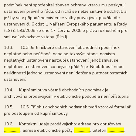
podmínek není spotřebitel zbaven ochrany, kterou mu poskytují
ustanovení právního řádu, od nichž se nelze smluvně odchýlit, a
jež by se v případě neexistence volby práva jinak použila dle
ustanovení čl. 6 odst. 1 Nařízení Evropského parlamentu a Rady
(ES) č. 593/2008 ze dne 17. června 2008 o právu rozhodném pro
smluvní závazkové vztahy (Řím I).
10.3. 10.3. Je-li některé ustanovení obchodních podmínek
neplatné nebo neúčinné, nebo se takovým stane, namísto
neplatných ustanovení nastoupí ustanovení, jehož smysl se
neplatnému ustanovení co nejvíce přibližuje. Neplatností nebo
neúčinností jednoho ustanovení není dotčena platnost ostatních
ustanovení.
10.4. Kupní smlouva včetně obchodních podmínek je
archivována prodávajícím v elektronické podobě a není přístupná.
10.5. 10.5. Přílohu obchodních podmínek tvoří vzorový formulář
pro odstoupení od kupní smlouvy.
10.6. Kontaktní údaje prodávajícího: adresa pro doručování
………………
, adresa elektronické pošty
………………
, telefon
………………
.