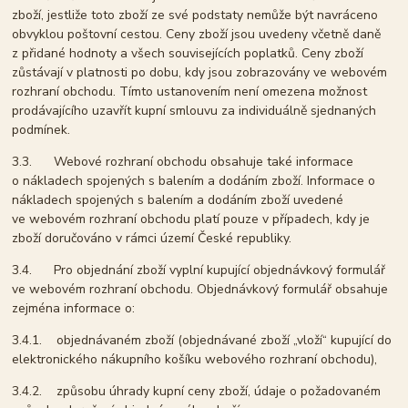
zboží, jestliže toto zboží ze své podstaty nemůže být navráceno
obvyklou poštovní cestou. Ceny zboží jsou uvedeny včetně daně
z přidané hodnoty a všech souvisejících poplatků. Ceny zboží
zůstávají v platnosti po dobu, kdy jsou zobrazovány ve webovém
rozhraní obchodu. Tímto ustanovením není omezena možnost
prodávajícího uzavřít kupní smlouvu za individuálně sjednaných
podmínek.
3.3. Webové rozhraní obchodu obsahuje také informace
o nákladech spojených s balením a dodáním zboží. Informace o
nákladech spojených s balením a dodáním zboží uvedené
ve webovém rozhraní obchodu platí pouze v případech, kdy je
zboží doručováno v rámci území České republiky.
3.4. Pro objednání zboží vyplní kupující objednávkový formulář
ve webovém rozhraní obchodu. Objednávkový formulář obsahuje
zejména informace o:
3.4.1. objednávaném zboží (objednávané zboží „vloží“ kupující do
elektronického nákupního košíku webového rozhraní obchodu),
3.4.2. způsobu úhrady kupní ceny zboží, údaje o požadovaném