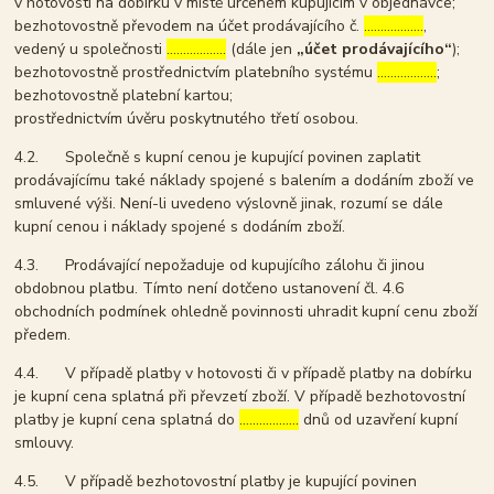
v hotovosti na dobírku v místě určeném kupujícím v objednávce;
bezhotovostně převodem na účet prodávajícího č.
………………
,
vedený u společnosti
………………
(dále jen
„účet prodávajícího“
);
bezhotovostně prostřednictvím platebního systému
………………
;
bezhotovostně platební kartou;
prostřednictvím úvěru poskytnutého třetí osobou.
4.2. Společně s kupní cenou je kupující povinen zaplatit
prodávajícímu také náklady spojené s balením a dodáním zboží ve
smluvené výši. Není-li uvedeno výslovně jinak, rozumí se dále
kupní cenou i náklady spojené s dodáním zboží.
4.3. Prodávající nepožaduje od kupujícího zálohu či jinou
obdobnou platbu. Tímto není dotčeno ustanovení čl. 4.6
obchodních podmínek ohledně povinnosti uhradit kupní cenu zboží
předem.
4.4. V případě platby v hotovosti či v případě platby na dobírku
je kupní cena splatná při převzetí zboží. V případě bezhotovostní
platby je kupní cena splatná do
………………
dnů od uzavření kupní
smlouvy.
4.5. V případě bezhotovostní platby je kupující povinen