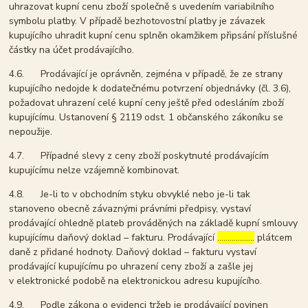
uhrazovat kupní cenu zboží společně s uvedením variabilního
symbolu platby. V případě bezhotovostní platby je závazek
kupujícího uhradit kupní cenu splněn okamžikem připsání příslušné
částky na účet prodávajícího.
4.6. Prodávající je oprávněn, zejména v případě, že ze strany
kupujícího nedojde k dodatečnému potvrzení objednávky (čl. 3.6),
požadovat uhrazení celé kupní ceny ještě před odesláním zboží
kupujícímu. Ustanovení § 2119 odst. 1 občanského zákoníku se
nepoužije.
4.7. Případné slevy z ceny zboží poskytnuté prodávajícím
kupujícímu nelze vzájemně kombinovat.
4.8. Je-li to v obchodním styku obvyklé nebo je-li tak
stanoveno obecně závaznými právními předpisy, vystaví
prodávající ohledně plateb prováděných na základě kupní smlouvy
kupujícímu daňový doklad – fakturu. Prodávající
………………
plátcem
daně z přidané hodnoty. Daňový doklad – fakturu vystaví
prodávající kupujícímu po uhrazení ceny zboží a zašle jej
v elektronické podobě na elektronickou adresu kupujícího.
4.9. Podle zákona o evidenci tržeb je prodávající povinen