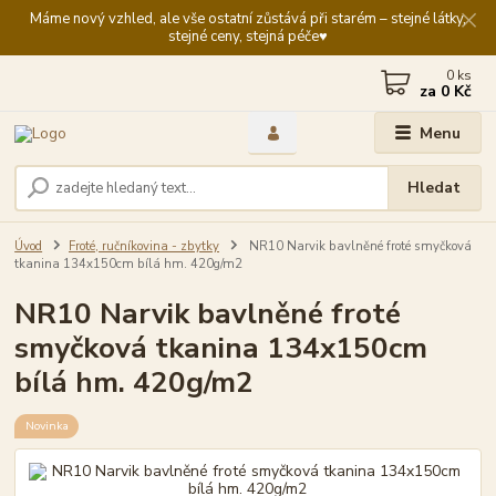
Máme nový vzhled, ale vše ostatní zůstává při starém – stejné látky,
stejné ceny, stejná péče♥️
0
ks
za
0 Kč
Menu
Hledat
Úvod
Froté, ručníkovina - zbytky
NR10 Narvik bavlněné froté smyčková
tkanina 134x150cm bílá hm. 420g/m2
NR10 Narvik bavlněné froté
smyčková tkanina 134x150cm
bílá hm. 420g/m2
Novinka