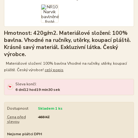
Hmotnost: 420g/m2. Materiálové složení: 100%
bavlna. Vhodné na ručníky, utěrky, koupací pláště.
Krásně savý materiál. Exkluzivní látka. Český
výrobce.
Materiálové složení: 100% bavlna Vhodné na ručníky, utěrky, koupací
pláště. Český výrobce!
celý popis
Sleva končí:
6
dní
12
hod
19
min
30
sek
Dostupnost
Skladem 1 ks
Cena před
468 Kč
slevou
Nejsme plátci DPH