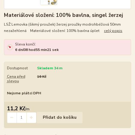
Materiálové složení: 100% bavlna, singel žerzej
LSŽ Lemovka (šikmý proužek) žerzej proužky modrohbéžová 50mm
nezažehlená Materiálové složení: 100% bavlna úplet
celý popis
Sleva končí:
6
dní
08
hod
55
min
20
sek
Dostupnost
Skladem 34 m
Cena před
16 Kč
slevou
Nejsme plátci DPH
11,2 Kč
/
m
Přidat do košíku