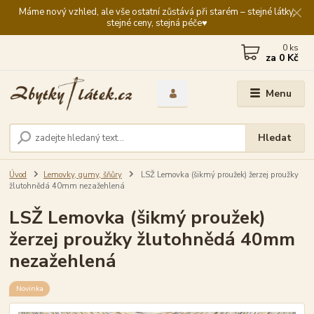
Máme nový vzhled, ale vše ostatní zůstává při starém – stejné látky,
stejné ceny, stejná péče♥️
0
ks
za
0 Kč
Menu
Hledat
Úvod
Lemovky, gumy, šňůry
LSŽ Lemovka (šikmý proužek) žerzej proužky
žlutohnědá 40mm nezažehlená
LSŽ Lemovka (šikmý proužek)
žerzej proužky žlutohnědá 40mm
nezažehlená
Novinka