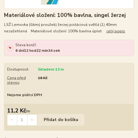
Materiálové složení: 100% bavlna, singel žerzej
LSŽ Lemovka (šikmý proužek) žerzej pistáciová světlá (1) 40mm
nezažehlená Materiálové složení: 100% bavlna úplet
celý popis
Sleva končí:
6
dní
12
hod
22
min
33
sek
Dostupnost
Skladem 13 m
Cena před
16 Kč
slevou
Nejsme plátci DPH
11,2 Kč
/
m
Přidat do košíku