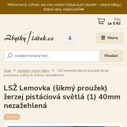
Máme nový vzhled, ale vše ostatní zůstává při starém – stejné látky,
stejné ceny, stejná péče♥️
0
ks
za
0 Kč
Menu
Hledat
Úvod
Lemovky, gumy, šňůry
LSŽ Lemovka (šikmý proužek) žerzej
pistáciová světlá (1) 40mm nezažehlená
LSŽ Lemovka (šikmý proužek)
žerzej pistáciová světlá (1) 40mm
nezažehlená
Novinka