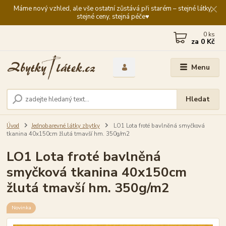
Máme nový vzhled, ale vše ostatní zůstává při starém – stejné látky,
stejné ceny, stejná péče♥️
0
ks
za
0 Kč
Menu
Hledat
Úvod
Jednobarevné látky zbytky
LO1 Lota froté bavlněná smyčková
tkanina 40x150cm žlutá tmavší hm. 350g/m2
LO1 Lota froté bavlněná
smyčková tkanina 40x150cm
žlutá tmavší hm. 350g/m2
Novinka