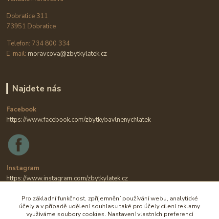
Dobratice 311
73951 Dobratice
Telefon: 734 800 334
E-mail:
moravcova@zbytkylatek.cz
Najdete nás
Facebook
https://www.facebook.com/zbytkybavlnenychlatek
Instagram
https://www.instagram.com/zbytkylatek.cz
Pro základní funkčnost, zpříjemnění používání webu, analytické
účely a v případě udělení souhlasu také pro účely cílení reklamy
využíváme soubory cookies. Nastavení vlastních preferencí