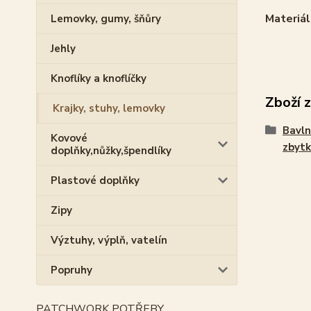
Materiál
Lemovky, gumy, šňůry
Jehly
Knoflíky a knoflíčky
Zboží 
Krajky, stuhy, lemovky
Bavln
Kovové
zbytk
doplňky,nůžky,špendlíky
Plastové doplňky
Zipy
Výztuhy, výplň, vatelín
Popruhy
PATCHWORK POTŘEBY