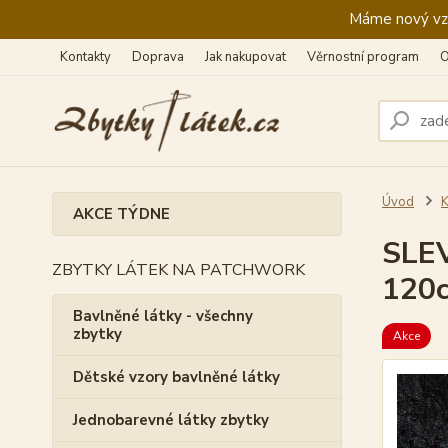
Máme nový vzhl
Kontakty
Doprava
Jak nakupovat
Věrnostní program
O
Úvod
K
AKCE TÝDNE
SLEV
ZBYTKY LÁTEK NA PATCHWORK
120c
Bavlněné látky - všechny
zbytky
Akce
Dětské vzory bavlněné látky
Jednobarevné látky zbytky