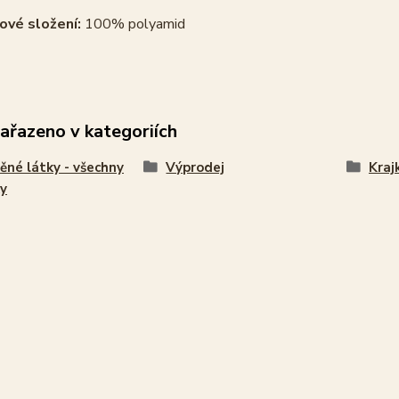
ové složení:
100% polyamid
zařazeno v kategoriích
ěné látky - všechny
Výprodej
Kraj
y