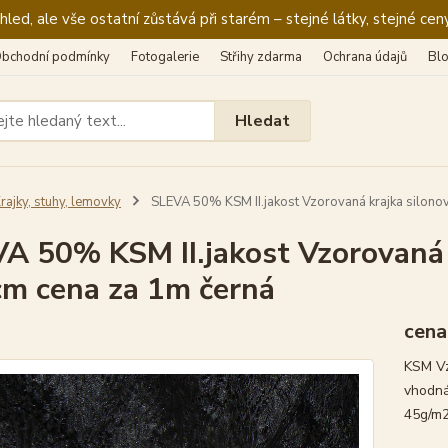
ed, ale vše ostatní zůstává při starém – stejné látky, stejné ceny
bchodní podmínky
Fotogalerie
Střihy zdarma
Ochrana údajů
Bl
Hledat
rajky, stuhy, lemovky
SLEVA 50% KSM II.jakost Vzorovaná krajka silonov
A 50% KSM II.jakost Vzorovaná k
m cena za 1m černá
cena
KSM Vz
vhodná
45g/m2