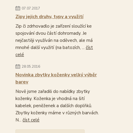
07.07.2017
Zipy jejich druhy, typy a využití
Zip či zdrhovadlo je zařízení sloužící ke
spojování dvou částí dohromady. Je
nejčastěji využíván na oděvech, ale má
mnohé další využití (na batozích, ...
číst
celé
28.05.2016
Novinka zbytky koženky velký výběr
barev
Nově jsme zařadili do nabídky zbytky
koženky. Koženka je vhodná na šití
kabelek, peněženek a dalších doplňků.
Zbytky koženky máme v různých barvách.
N...
číst celé