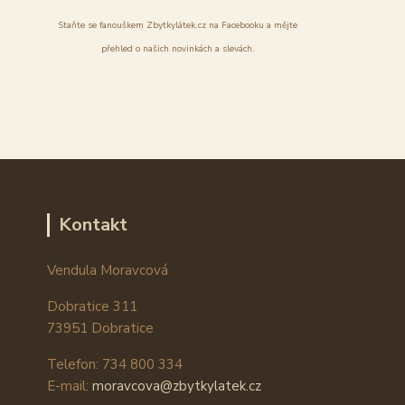
Staňte se fanouškem Zbytkylátek.cz na Facebooku a mějte
přehled o našich novinkách a slevách.
Kontakt
Vendula Moravcová
Dobratice 311
73951 Dobratice
Telefon: 734 800 334
E-mail:
moravcova@zbytkylatek.cz