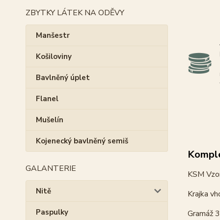
ZBYTKY LÁTEK NA ODĚVY
Manšestr
Košiloviny
Bavlněný úplet
Flanel
Mušelín
Kojenecký bavlněný semiš
Komple
GALANTERIE
KSM Vzor
Nitě
Krajka vh
Paspulky
Gramáž 