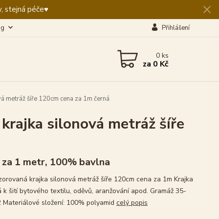
, stejná péče♥️
og
Přihlášení
0
ks
za
0 Kč
á metráž šíře 120cm cena za 1m černá
rajka silonová metráž šíře
 za 1 metr, 100% bavlna
orovaná krajka silonová metráž šíře 120cm cena za 1m Krajka
 k šití bytového textilu, oděvů, aranžování apod. Gramáž 35-
 Materiálové složení: 100% polyamid
celý popis