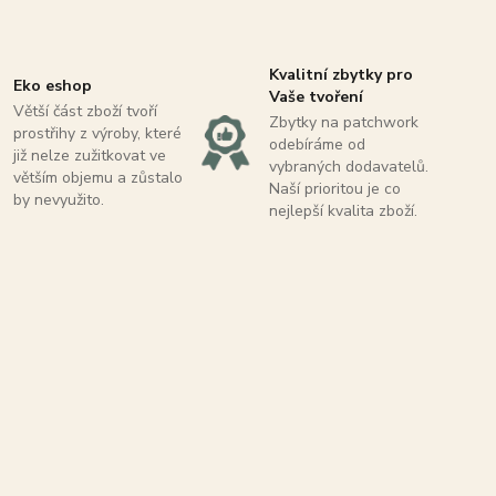
Kvalitní zbytky pro
Eko eshop
Vaše tvoření
Větší část zboží tvoří
Zbytky na patchwork
prostřihy z výroby, které
odebíráme od
již nelze zužitkovat ve
vybraných dodavatelů.
větším objemu a zůstalo
Naší prioritou je co
by nevyužito.
nejlepší kvalita zboží.