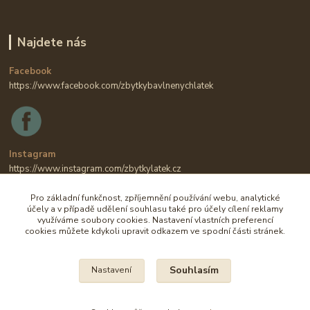
Najdete nás
Facebook
https://www.facebook.com/zbytkybavlnenychlatek
Instagram
https://www.instagram.com/zbytkylatek.cz
Pro základní funkčnost, zpříjemnění používání webu, analytické
účely a v případě udělení souhlasu také pro účely cílení reklamy
využíváme soubory cookies. Nastavení vlastních preferencí
cookies můžete kdykoli upravit odkazem ve spodní části stránek.
Souhlasím
Nastavení
Na všechny fotografie se vztahují autorská práva.