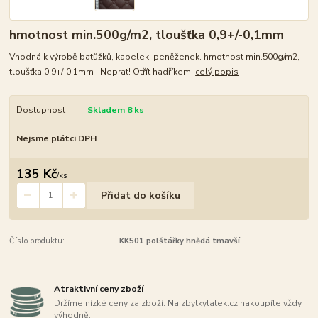
hmotnost min.500g/m2, tloušťka 0,9+/-0,1mm
Vhodná k výrobě batůžků, kabelek, peněženek. hmotnost min.500g/m2,
tloušťka 0,9+/-0,1mm Neprat! Otřít hadříkem.
celý popis
Dostupnost
Skladem 8 ks
Nejsme plátci DPH
135 Kč
/
ks
Přidat do košíku
Číslo produktu:
KK501 polštářky hnědá tmavší
Atraktivní ceny zboží
Držíme nízké ceny za zboží. Na zbytkylatek.cz nakoupíte vždy
výhodně.