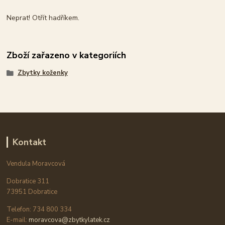
Neprat! Otřít hadříkem.
Zboží zařazeno v kategoriích
Zbytky koženky
Kontakt
Vendula Moravcová
Dobratice 311
73951 Dobratice
Telefon: 734 800 334
E-mail:
moravcova@zbytkylatek.cz