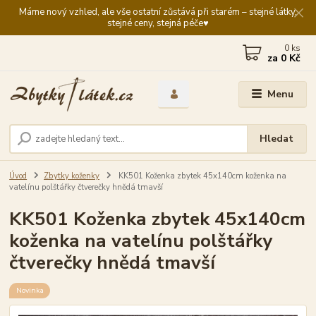
Máme nový vzhled, ale vše ostatní zůstává při starém – stejné látky,
stejné ceny, stejná péče♥️
0
ks
za
0 Kč
Menu
Hledat
Úvod
Zbytky koženky
KK501 Koženka zbytek 45x140cm koženka na
vatelínu polštářky čtverečky hnědá tmavší
KK501 Koženka zbytek 45x140cm
koženka na vatelínu polštářky
čtverečky hnědá tmavší
Novinka