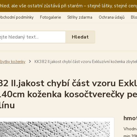
ed, ale vše ostatní zůstává při starém – stejné látky, stejné ceny
bchodní podmínky
Fotogalerie
Střihy zdarma
Ochrana údajů
Bl
Hledat
bytky koženky
KK382 II.jakost chybí část vzoru Exkluzívní koženka zby
2 II.jakost chybí část vzoru Exk
40cm koženka kosočtverečky pe
línu
hmot
Vhodná
min.39