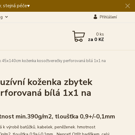
, stejná péče♥️
og
Přihlášení
0
ks
za
0 Kč
tek 45x140cm koženka kosočtverečky perforovaná bílá 1x1 na
luzívní koženka zbytek
rforovaná bílá 1x1 na
nost min.390g/m2, tloušťka 0,9+/-0,1mm
 k výrobě batůžků, kabelek, peněženek. hmotnost
0g/m2, tloušťka 0,9+/-0,1mm Neprat! Otřít hadříkem.
celý