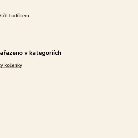
třít hadříkem.
zařazeno v kategoriích
y koženky