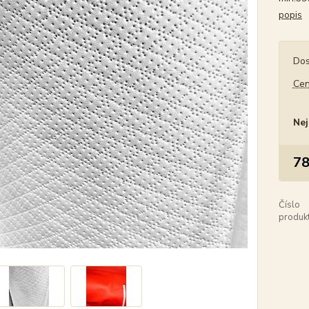
popis
Dos
Cen
Nej
78
Číslo
produkt