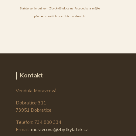
Staňte se fanouškem Zbytkylátek.cz na Facebooku a mějte
přehled o našich novinkách a slevách.
Kontakt
Vendula Moravcová
Dobratice 311
73951 Dobratice
Telefon: 734 800 334
E-mail:
moravcova@zbytkylatek.cz