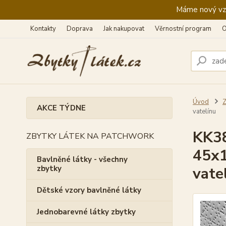
Máme nový vzhl
Kontakty
Doprava
Jak nakupovat
Věrnostní program
O
Úvod
Z
AKCE TÝDNE
vatelínu
KK38
ZBYTKY LÁTEK NA PATCHWORK
45x1
Bavlněné látky - všechny
zbytky
vate
Dětské vzory bavlněné látky
Jednobarevné látky zbytky