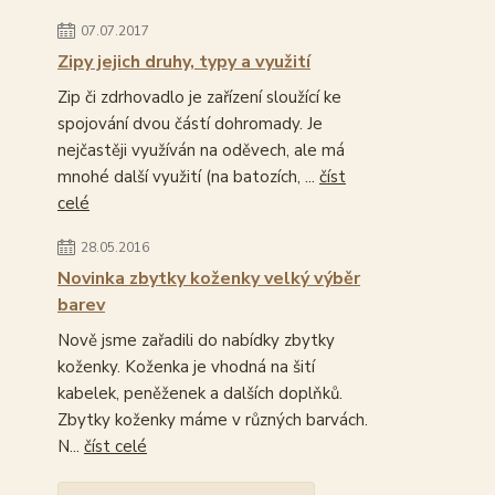
07.07.2017
Zipy jejich druhy, typy a využití
Zip či zdrhovadlo je zařízení sloužící ke
spojování dvou částí dohromady. Je
nejčastěji využíván na oděvech, ale má
mnohé další využití (na batozích, ...
číst
celé
28.05.2016
Novinka zbytky koženky velký výběr
barev
Nově jsme zařadili do nabídky zbytky
koženky. Koženka je vhodná na šití
kabelek, peněženek a dalších doplňků.
Zbytky koženky máme v různých barvách.
N...
číst celé