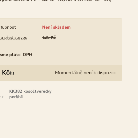
tupnost
Není skladem
a před slevou
125 Kč
sme plátci DPH
 Kč
Momentálně není k dispozici
/
ks
KK382 kosočtverečky
u:
perf/bíl