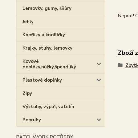
Lemovky, gumy, šňůry
Neprat! O
Jehly
Knoflíky a knoflíčky
Krajky, stuhy, lemovky
Zboží 
Kovové
Zbytk
doplňky,nůžky,špendlíky
Plastové doplňky
Zipy
Výztuhy, výplň, vatelín
Popruhy
PATCHWORK POTŘEBY