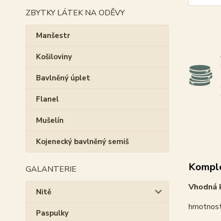
ZBYTKY LÁTEK NA ODĚVY
Manšestr
Košiloviny
Bavlněný úplet
Flanel
Mušelín
Kojenecký bavlněný semiš
Komple
GALANTERIE
Vhodná k
Nitě
hmotnost
Paspulky