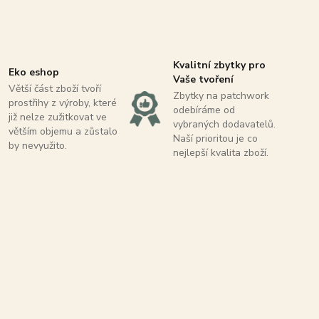
Kvalitní zbytky pro
Eko eshop
Vaše tvoření
Větší část zboží tvoří
Zbytky na patchwork
prostřihy z výroby, které
odebíráme od
již nelze zužitkovat ve
vybraných dodavatelů.
větším objemu a zůstalo
Naší prioritou je co
by nevyužito.
nejlepší kvalita zboží.