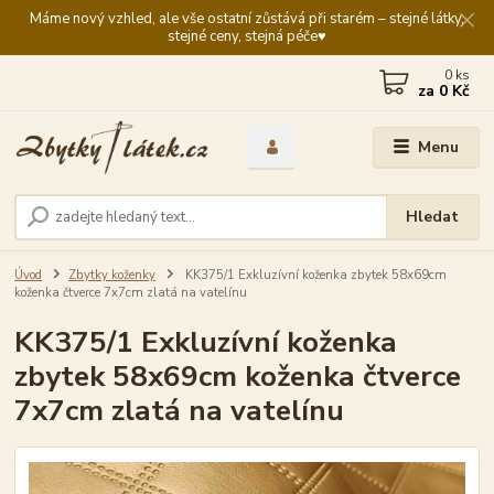
Máme nový vzhled, ale vše ostatní zůstává při starém – stejné látky,
stejné ceny, stejná péče♥️
0
ks
za
0 Kč
Menu
Hledat
Úvod
Zbytky koženky
KK375/1 Exkluzívní koženka zbytek 58x69cm
koženka čtverce 7x7cm zlatá na vatelínu
KK375/1 Exkluzívní koženka
zbytek 58x69cm koženka čtverce
7x7cm zlatá na vatelínu