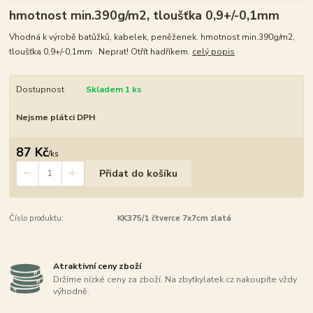
hmotnost min.390g/m2, tloušťka 0,9+/-0,1mm
Vhodná k výrobě batůžků, kabelek, peněženek. hmotnost min.390g/m2,
tloušťka 0,9+/-0,1mm Neprat! Otřít hadříkem.
celý popis
Dostupnost
Skladem 1 ks
Nejsme plátci DPH
87 Kč
/
ks
Přidat do košíku
Číslo produktu:
KK375/1 čtverce 7x7cm zlatá
Atraktivní ceny zboží
Držíme nízké ceny za zboží. Na zbytkylatek.cz nakoupíte vždy
výhodně.