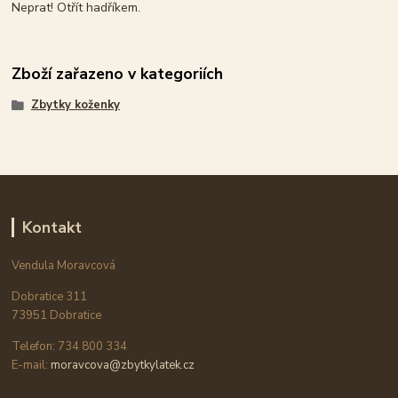
Neprat! Otřít hadříkem.
Zboží zařazeno v kategoriích
Zbytky koženky
Kontakt
Vendula Moravcová
Dobratice 311
73951 Dobratice
Telefon: 734 800 334
E-mail:
moravcova@zbytkylatek.cz