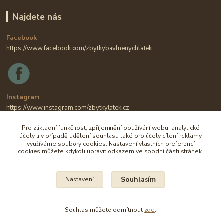
Najdete nás
Facebook
https://www.facebook.com/zbytkybavlnenychlatek
Instagram
https://www.instagram.com/zbytkylatek.cz
Pro základní funkčnost, zpříjemnění používání webu, analytické
účely a v případě udělení souhlasu také pro účely cílení reklamy
využíváme soubory cookies. Nastavení vlastních preferencí
cookies můžete kdykoli upravit odkazem ve spodní části stránek.
Souhlasím
Nastavení
Na všechny fotografie se vztahují autorská práva.
Souhlas můžete odmítnout
zde
.
Vytvořeno na
Eshop-rychle.cz