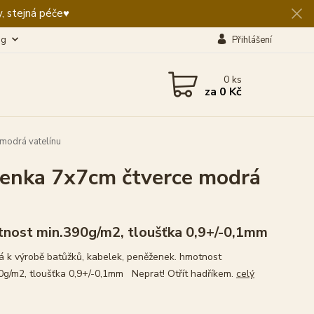
, stejná péče♥️
og
Přihlášení
0
ks
za
0 Kč
modrá vatelínu
enka 7x7cm čtverce modrá
nost min.390g/m2, tloušťka 0,9+/-0,1mm
 k výrobě batůžků, kabelek, peněženek. hmotnost
0g/m2, tloušťka 0,9+/-0,1mm Neprat! Otřít hadříkem.
celý