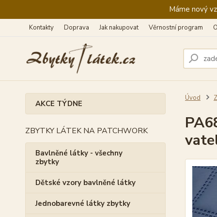
Máme nový vzhl
Kontakty
Doprava
Jak nakupovat
Věrnostní program
O
Úvod
Z
AKCE TÝDNE
PA68
ZBYTKY LÁTEK NA PATCHWORK
vate
Bavlněné látky - všechny
zbytky
Dětské vzory bavlněné látky
Jednobarevné látky zbytky