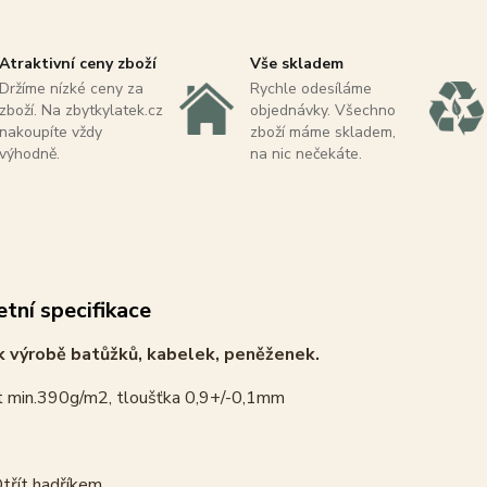
Atraktivní ceny zboží
Vše skladem
Držíme nízké ceny za
Rychle odesíláme
zboží. Na zbytkylatek.cz
objednávky. Všechno
nakoupíte vždy
zboží máme skladem,
výhodně.
na nic nečekáte.
tní specifikace
 výrobě batůžků, kabelek, peněženek.
 min.390g/m2, tloušťka 0,9+/-0,1mm
třít hadříkem.