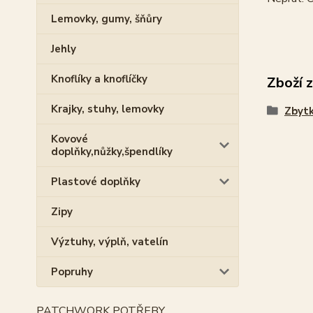
Lemovky, gumy, šňůry
Jehly
Knoflíky a knoflíčky
Zboží 
Krajky, stuhy, lemovky
Zbytk
Kovové
doplňky,nůžky,špendlíky
Plastové doplňky
Zipy
Výztuhy, výplň, vatelín
Popruhy
PATCHWORK POTŘEBY