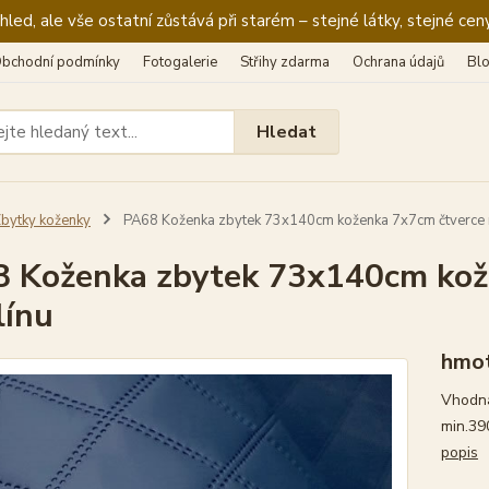
ed, ale vše ostatní zůstává při starém – stejné látky, stejné ceny
bchodní podmínky
Fotogalerie
Střihy zdarma
Ochrana údajů
Bl
Hledat
bytky koženky
PA68 Koženka zbytek 73x140cm koženka 7x7cm čtverce 
 Koženka zbytek 73x140cm kož
línu
hmot
Vhodná
min.39
popis