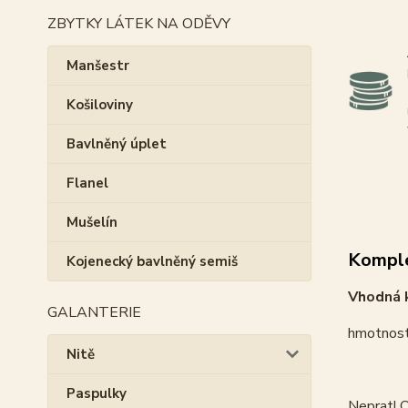
ZBYTKY LÁTEK NA ODĚVY
Manšestr
Košiloviny
Bavlněný úplet
Flanel
Mušelín
Komple
Kojenecký bavlněný semiš
Vhodná k
GALANTERIE
hmotnost
Nitě
Paspulky
Neprat! O