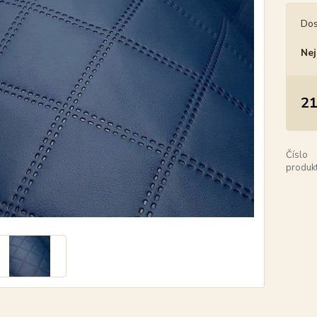
Dos
Nej
21
Číslo
produkt