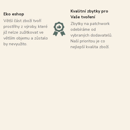
Kvalitní zbytky pro
Eko eshop
Vaše tvoření
Větší část zboží tvoří
Zbytky na patchwork
prostřihy z výroby, které
odebíráme od
již nelze zužitkovat ve
vybraných dodavatelů.
větším objemu a zůstalo
Naší prioritou je co
by nevyužito.
nejlepší kvalita zboží.