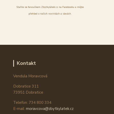
Staňte se fanouškem Zbytkylátek.cz na Facebooku a mějte
přehled o našich novinkách a slevách.
Kontakt
Vendula Moravcová
Dobratice 311
73951 Dobratice
Telefon: 734 800 334
E-mail:
moravcova@zbytkylatek.cz