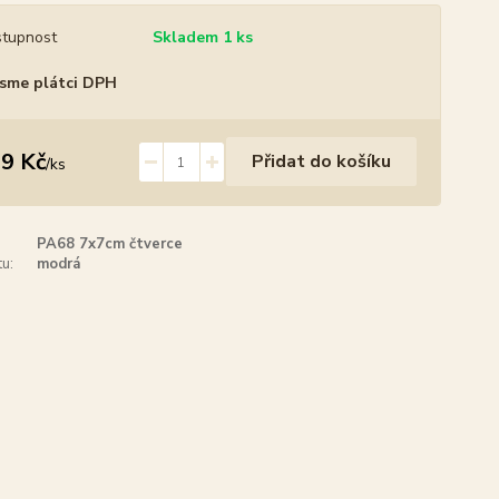
tupnost
Skladem 1 ks
sme plátci DPH
9 Kč
Přidat do košíku
/
ks
PA68 7x7cm čtverce
u:
modrá