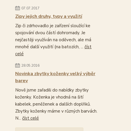
07.07.2017
Zipy jejich druhy, typy a využití
Zip či zdrhovadlo je zařízení sloužící ke
spojování dvou částí dohromady. Je
nejčastěji využíván na oděvech, ale má
mnohé další využití (na batozích, ...
číst
celé
28.05.2016
Novinka zbytky koženky velký výběr
barev
Nově jsme zařadili do nabídky zbytky
koženky. Koženka je vhodná na šití
kabelek, peněženek a dalších doplňků.
Zbytky koženky máme v různých barvách.
N...
číst celé