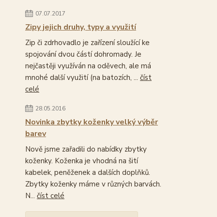
07.07.2017
Zipy jejich druhy, typy a využití
Zip či zdrhovadlo je zařízení sloužící ke
spojování dvou částí dohromady. Je
nejčastěji využíván na oděvech, ale má
mnohé další využití (na batozích, ...
číst
celé
28.05.2016
Novinka zbytky koženky velký výběr
barev
Nově jsme zařadili do nabídky zbytky
koženky. Koženka je vhodná na šití
kabelek, peněženek a dalších doplňků.
Zbytky koženky máme v různých barvách.
N...
číst celé