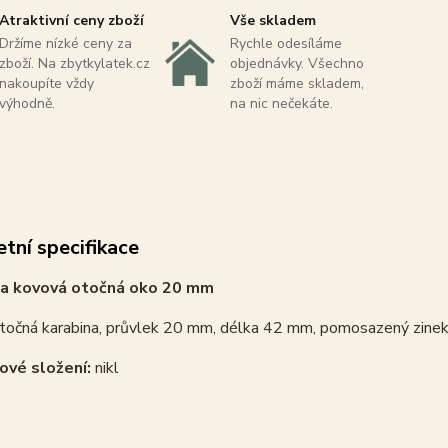
Atraktivní ceny zboží
Vše skladem
Držíme nízké ceny za
Rychle odesíláme
zboží. Na zbytkylatek.cz
objednávky. Všechno
nakoupíte vždy
zboží máme skladem,
výhodně.
na nic nečekáte.
tní specifikace
ka kovová otočná oko 20 mm
otočná
karabi
na, průvlek 20 mm, délka 42 mm, pomosazený zinek,
ové složení:
nikl