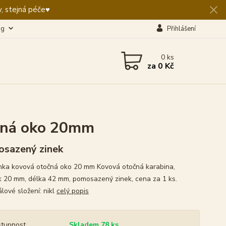
, stejná péče♥️
og
Přihlášení
0
ks
za
0 Kč
očná oko 20mm
sazený zinek
nka kovová otočná oko 20 mm Kovová otočná karabina,
k 20 mm, délka 42 mm, pomosazený zinek, cena za 1 ks.
lové složení: nikl
celý popis
tupnost
Skladem 78 ks