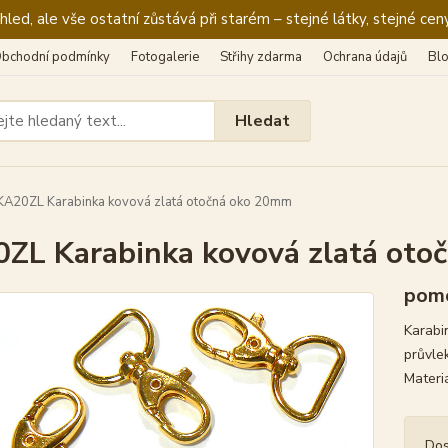
ed, ale vše ostatní zůstává při starém – stejné látky, stejné ceny
bchodní podmínky
Fotogalerie
Střihy zdarma
Ochrana údajů
Bl
Hledat
A20ZL Karabinka kovová zlatá otočná oko 20mm
ZL Karabinka kovová zlatá ot
pomo
Karabi
průvle
Materiá
Dos