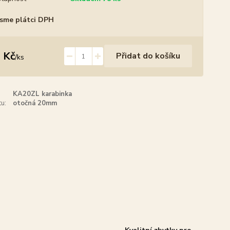
sme plátci DPH
 Kč
Přidat do košíku
/
ks
KA20ZL karabinka
u:
otočná 20mm