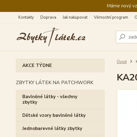
Máme nový vzhl
Kontakty
Doprava
Jak nakupovat
Věrnostní program
O
Úvod
K
AKCE TÝDNE
KA20
ZBYTKY LÁTEK NA PATCHWORK
Bavlněné látky - všechny
zbytky
Dětské vzory bavlněné látky
Jednobarevné látky zbytky