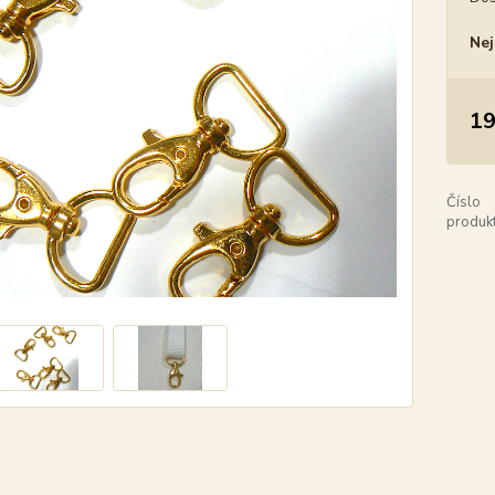
Nej
19
Číslo
produkt