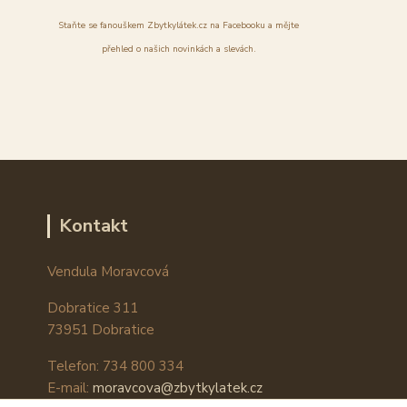
Staňte se fanouškem Zbytkylátek.cz na Facebooku a mějte
přehled o našich novinkách a slevách.
Kontakt
Vendula Moravcová
Dobratice 311
73951 Dobratice
Telefon: 734 800 334
E-mail:
moravcova@zbytkylatek.cz