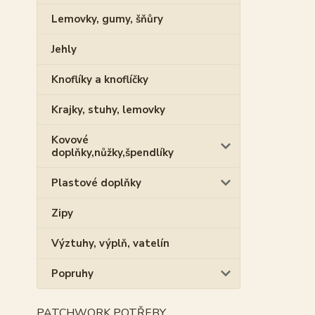
Lemovky, gumy, šňůry
Jehly
Knoflíky a knoflíčky
Krajky, stuhy, lemovky
Kovové
doplňky,nůžky,špendlíky
Plastové doplňky
Zipy
Výztuhy, výplň, vatelín
Popruhy
PATCHWORK POTŘEBY