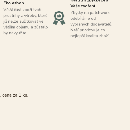
Kvalitní zbytky pro
Eko eshop
Vaše tvoření
Větší část zboží tvoří
Zbytky na patchwork
prostřihy z výroby, které
odebíráme od
již nelze zužitkovat ve
vybraných dodavatelů.
větším objemu a zůstalo
Naší prioritou je co
by nevyužito.
nejlepší kvalita zboží.
 cena za 1 ks.