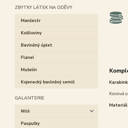
ZBYTKY LÁTEK NA ODĚVY
Manšestr
Košiloviny
Bavlněný úplet
Flanel
Komple
Mušelín
Karabin
Kojenecký bavlněný semiš
Kovová 
GALANTERIE
Materiál
Nitě
Paspulky