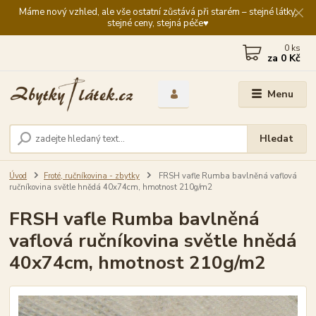
Máme nový vzhled, ale vše ostatní zůstává při starém – stejné látky,
stejné ceny, stejná péče♥️
0
ks
za
0 Kč
Menu
Hledat
Úvod
Froté, ručníkovina - zbytky
FRSH vafle Rumba bavlněná vaflová
ručníkovina světle hnědá 40x74cm, hmotnost 210g/m2
FRSH vafle Rumba bavlněná
vaflová ručníkovina světle hnědá
40x74cm, hmotnost 210g/m2