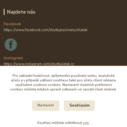
Najdete nás
Facebook
https://www.facebook.com/zbytkybavlnenychlatek
Instagram
https://www.instagram.com/zbytkylatek.cz
Pro základní funkčnost, zpříjemnění používání webu, analytické
účely a v případě udělení souhlasu také pro účely cílení reklamy
využíváme soubory cookies. Nastavení vlastních preferencí
cookies můžete kdykoli upravit odkazem ve spodní části stránek.
Souhlasím
Nastavení
Na všechny fotografie se vztahují autorská práva.
Souhlas můžete odmítnout
zde
.
Vytvořeno na
Eshop-rychle.cz