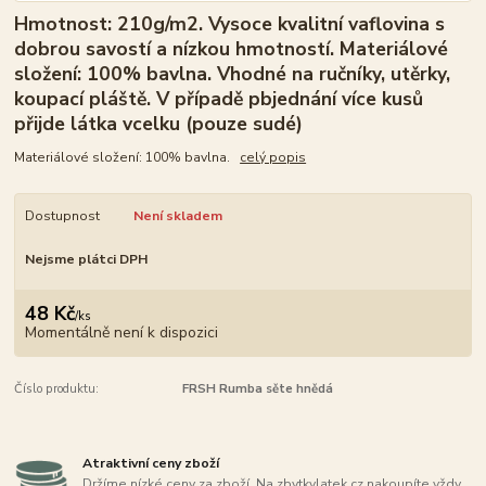
Hmotnost: 210g/m2. Vysoce kvalitní vaflovina s
dobrou savostí a nízkou hmotností. Materiálové
složení: 100% bavlna. Vhodné na ručníky, utěrky,
koupací pláště. V případě pbjednání více kusů
přijde látka vcelku (pouze sudé)
Materiálové složení: 100% bavlna.
celý popis
Dostupnost
Není skladem
Nejsme plátci DPH
48 Kč
/
ks
Momentálně není k dispozici
Číslo produktu:
FRSH Rumba sěte hnědá
Atraktivní ceny zboží
Držíme nízké ceny za zboží. Na zbytkylatek.cz nakoupíte vždy