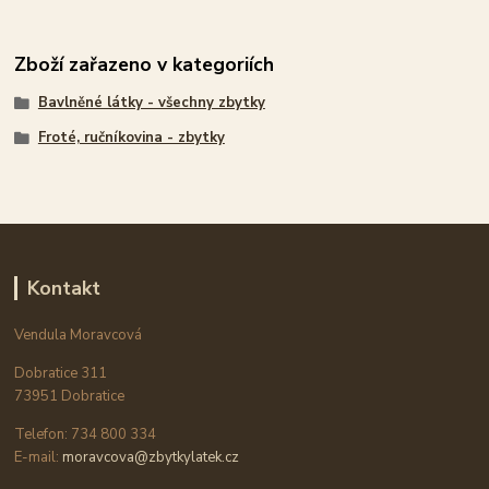
Zboží zařazeno v kategoriích
Bavlněné látky - všechny zbytky
Froté, ručníkovina - zbytky
Kontakt
Vendula Moravcová
Dobratice 311
73951 Dobratice
Telefon: 734 800 334
E-mail:
moravcova@zbytkylatek.cz