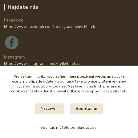
Najdete nás
Facebook
https://www.facebook.com/zbytkybavlnenychlatek
Instagram
https://www.instagram.com/zbytkylatek.cz
Pro základní funkčnost, zpříjemnění používání webu, analytické
účely a v případě udělení souhlasu také pro účely cílení reklamy
využíváme soubory cookies. Nastavení vlastních preferencí
cookies můžete kdykoli upravit odkazem ve spodní části stránek.
Souhlasím
Nastavení
Na všechny fotografie se vztahují autorská práva.
Souhlas můžete odmítnout
zde
.
Vytvořeno na
Eshop-rychle.cz