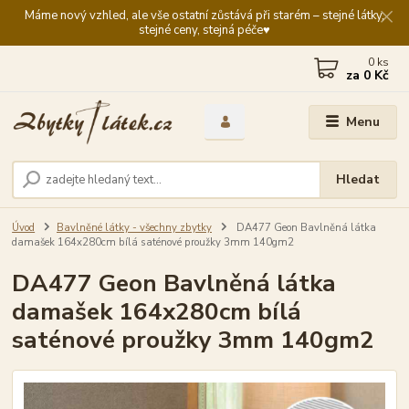
Máme nový vzhled, ale vše ostatní zůstává při starém – stejné látky,
stejné ceny, stejná péče♥️
0
ks
za
0 Kč
Menu
Hledat
Úvod
Bavlněné látky - všechny zbytky
DA477 Geon Bavlněná látka
damašek 164x280cm bílá saténové proužky 3mm 140gm2
DA477 Geon Bavlněná látka
damašek 164x280cm bílá
saténové proužky 3mm 140gm2