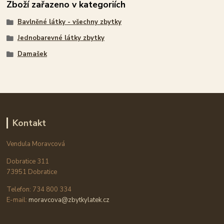
Zboží zařazeno v kategoriích
Bavlněné látky - všechny zbytky
Jednobarevné látky zbytky
Damašek
Kontakt
Vendula Moravcová
Dobratice 311
73951 Dobratice
Telefon: 734 800 334
E-mail:
moravcova@zbytkylatek.cz