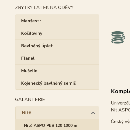
ZBYTKY LÁTEK NA ODĚVY
Manšestr
Košiloviny
Bavlněný úplet
Flanel
Mušelín
Kojenecký bavlněný semiš
Komple
GALANTERIE
Univerzál
Nit ASPO 
Nitě
Český vý
Nitě ASPO PES 120 1000 m