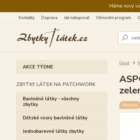
Máme nový vzhl
Kontakty
Doprava
Jak nakupovat
Věrnostní program
O
Úvod
N
AKCE TÝDNE
ASPO
ZBYTKY LÁTEK NA PATCHWORK
zele
Bavlněné látky - všechny
zbytky
Novinka
Dětské vzory bavlněné látky
Jednobarevné látky zbytky