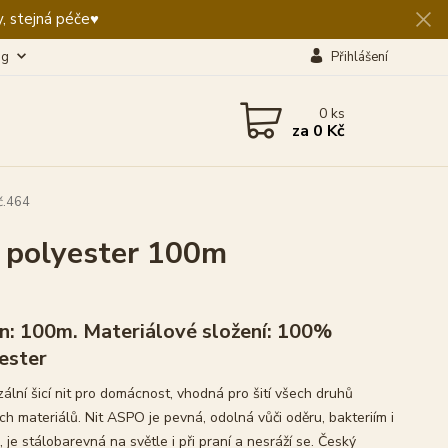
, stejná péče♥️
og
Přihlášení
0
ks
za
0 Kč
č.464
t polyester 100m
n: 100m. Materiálové složení: 100%
ester
zální šicí nit pro domácnost, vhodná pro šití všech druhů
ích materiálů. Nit ASPO je pevná, odolná vůči oděru, bakteriím i
, je stálobarevná na světle i při praní a nesráží se. Český