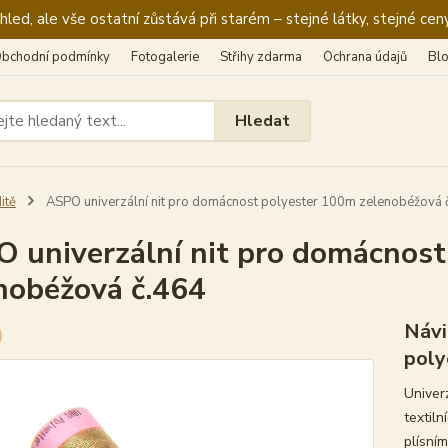
ed, ale vše ostatní zůstává při starém – stejné látky, stejné ceny
bchodní podmínky
Fotogalerie
Střihy zdarma
Ochrana údajů
Bl
Hledat
itě
ASPO univerzální nit pro domácnost polyester 100m zelenobéžová 
 univerzální nit pro domácnos
nobéžová č.464
Návi
poly
Univer
textiln
plísním