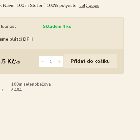
k Návin: 100 m Složení: 100% polyester
celý popis
tupnost
Skladem 4 ks
sme plátci DPH
,5 Kč
Přidat do košíku
/
ks
100m zelenobéžová
u:
č.464