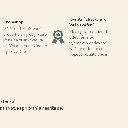
Kvalitní zbytky pro
Eko eshop
Vaše tvoření
Větší část zboží tvoří
Zbytky na patchwork
prostřihy z výroby, které
odebíráme od
již nelze zužitkovat ve
vybraných dodavatelů.
větším objemu a zůstalo
Naší prioritou je co
by nevyužito.
nejlepší kvalita zboží.
materiálů.
 světle i při praní a nesráží se.