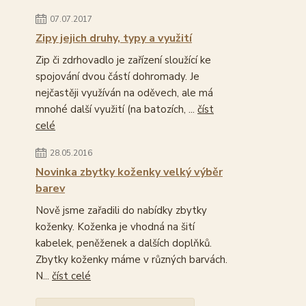
07.07.2017
Zipy jejich druhy, typy a využití
Zip či zdrhovadlo je zařízení sloužící ke
spojování dvou částí dohromady. Je
nejčastěji využíván na oděvech, ale má
mnohé další využití (na batozích, ...
číst
celé
28.05.2016
Novinka zbytky koženky velký výběr
barev
Nově jsme zařadili do nabídky zbytky
koženky. Koženka je vhodná na šití
kabelek, peněženek a dalších doplňků.
Zbytky koženky máme v různých barvách.
N...
číst celé