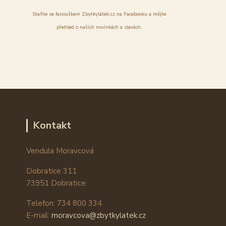
Staňte se fanouškem Zbytkylátek.cz na Facebooku a mějte
přehled o našich novinkách a slevách.
Kontakt
Vendula Moravcová
Dobratice 311
73951 Dobratice
Telefon: 734 800 334
E-mail:
moravcova@zbytkylatek.cz