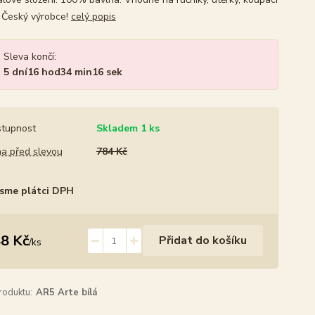
. Český výrobce!
celý popis
Sleva končí:
5
dní
16
hod
34
min
15
sek
tupnost
Skladem 1 ks
a před slevou
784 Kč
sme plátci DPH
8 Kč
Přidat do košíku
/
ks
roduktu:
AR5 Arte bílá