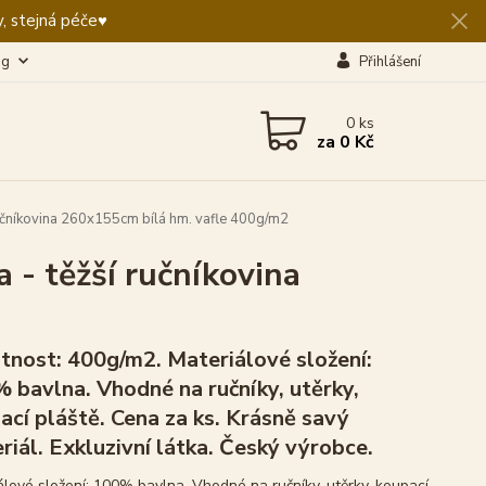
, stejná péče♥️
og
Přihlášení
0
ks
za
0 Kč
učníkovina 260x155cm bílá hm. vafle 400g/m2
- těžší ručníkovina
nost: 400g/m2. Materiálové složení:
 bavlna. Vhodné na ručníky, utěrky,
ací pláště. Cena za ks. Krásně savý
riál. Exkluzivní látka. Český výrobce.
álové složení: 100% bavlna. Vhodné na ručníky, utěrky, koupací