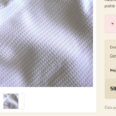
pláště
Dos
Cen
Nej
58
Číslo p