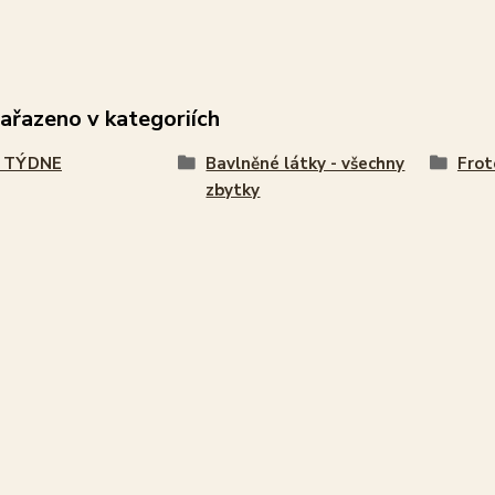
zařazeno v kategoriích
 TÝDNE
Bavlněné látky - všechny
Frot
zbytky