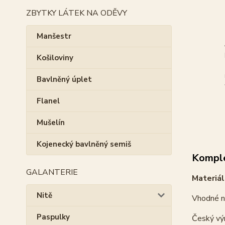
ZBYTKY LÁTEK NA ODĚVY
Manšestr
Košiloviny
Bavlněný úplet
Flanel
Mušelín
Kojenecký bavlněný semiš
Komple
GALANTERIE
Materiál
Nitě
Vhodné na
Paspulky
Český vý