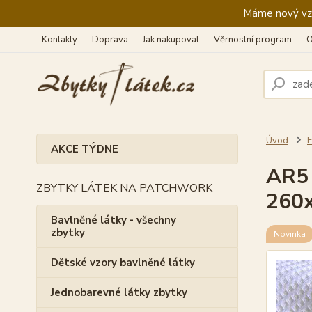
Máme nový vzhl
Kontakty
Doprava
Jak nakupovat
Věrnostní program
O
Úvod
F
AKCE TÝDNE
AR5 
ZBYTKY LÁTEK NA PATCHWORK
260x
Bavlněné látky - všechny
zbytky
Novinka
Dětské vzory bavlněné látky
Jednobarevné látky zbytky