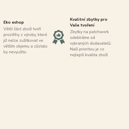
Kvalitní zbytky pro
Eko eshop
Vaše tvoření
Větší část zboží tvoří
Zbytky na patchwork
prostřihy z výroby, které
odebíráme od
již nelze zužitkovat ve
vybraných dodavatelů.
větším objemu a zůstalo
Naší prioritou je co
by nevyužito.
nejlepší kvalita zboží.