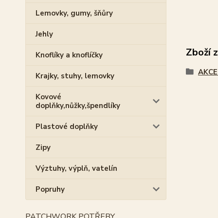
Lemovky, gumy, šňůry
Jehly
Zboží 
Knoflíky a knoflíčky
AKCE
Krajky, stuhy, lemovky
Kovové
doplňky,nůžky,špendlíky
Plastové doplňky
Zipy
Výztuhy, výplň, vatelín
Popruhy
PATCHWORK POTŘEBY