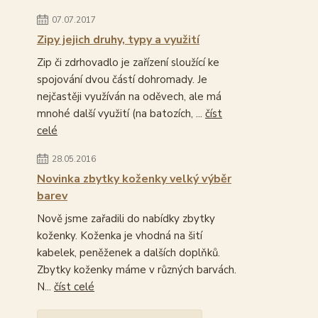
07.07.2017
Zipy jejich druhy, typy a využití
Zip či zdrhovadlo je zařízení sloužící ke
spojování dvou částí dohromady. Je
nejčastěji využíván na oděvech, ale má
mnohé další využití (na batozích, ...
číst
celé
28.05.2016
Novinka zbytky koženky velký výběr
barev
Nově jsme zařadili do nabídky zbytky
koženky. Koženka je vhodná na šití
kabelek, peněženek a dalších doplňků.
Zbytky koženky máme v různých barvách.
N...
číst celé