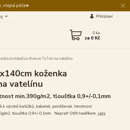
, stejná péče♥️
og
Přihlášení
0
ks
za
0 Kč
citová metalíza čtverce 7x7cm na vatelínu
5x140cm koženka
na vatelínu
nost min.390g/m2, tloušťka 0,9+/-0,1mm
 k výrobě batůžků, kabelek, peněženek. hmotnost
0g/m2, tloušťka 0,9+/-0,1mm Neprat! Otřít hadříkem.
celý