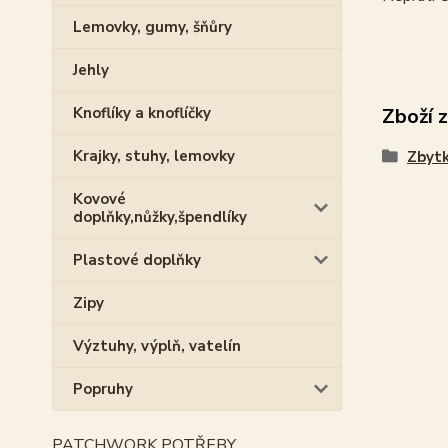
Lemovky, gumy, šňůry
Jehly
Zboží 
Knoflíky a knoflíčky
Krajky, stuhy, lemovky
Zbytk
Kovové
doplňky,nůžky,špendlíky
Plastové doplňky
Zipy
Výztuhy, výplň, vatelín
Popruhy
PATCHWORK POTŘEBY