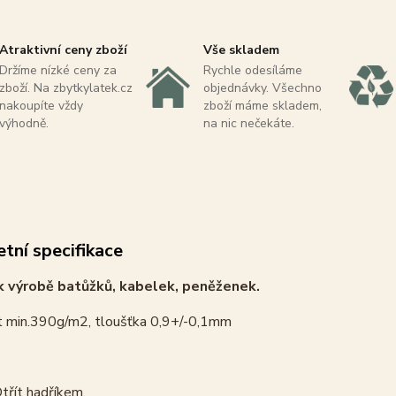
Atraktivní ceny zboží
Vše skladem
Držíme nízké ceny za
Rychle odesíláme
zboží. Na zbytkylatek.cz
objednávky. Všechno
nakoupíte vždy
zboží máme skladem,
výhodně.
na nic nečekáte.
tní specifikace
 výrobě batůžků, kabelek, peněženek.
 min.390g/m2, tloušťka 0,9+/-0,1mm
třít hadříkem.