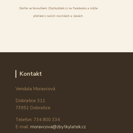
Staňte se fanouškem Zbytkylátek.cz na Facebooku a mějte
přehled o našich novinkách a slevách.
Kontakt
Vendula Moravcová
Dobratice 311
73951 Dobratice
Telefon: 734 800 334
E-mail:
moravcova@zbytkylatek.cz