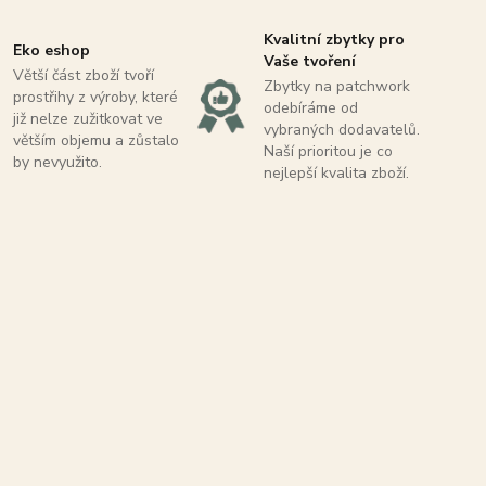
Kvalitní zbytky pro
Eko eshop
Vaše tvoření
Větší část zboží tvoří
Zbytky na patchwork
prostřihy z výroby, které
odebíráme od
již nelze zužitkovat ve
vybraných dodavatelů.
větším objemu a zůstalo
Naší prioritou je co
by nevyužito.
nejlepší kvalita zboží.