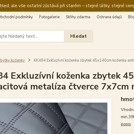
ed, ale vše ostatní zůstává při starém – stejné látky, stejné ceny
bchodní podmínky
Fotogalerie
Střihy zdarma
Ochrana údajů
Bl
Hledat
bytky koženky
KK484 Exkluzívní koženka zbytek 45x140cm koženka antra
4 Exkluzívní koženka zbytek 4
acitová metalíza čtverce 7x7cm 
hmot
Vhodná
min.39
popis