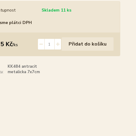
tupnost
Skladem 11 ks
sme plátci DPH
5 Kč
Přidat do košíku
/
ks
KK484 antracit
u:
metalicka 7x7cm