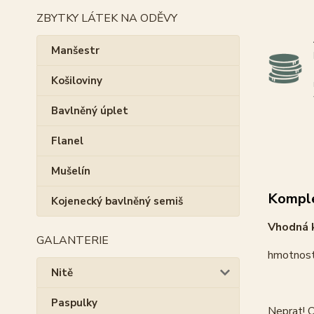
ZBYTKY LÁTEK NA ODĚVY
Manšestr
Košiloviny
Bavlněný úplet
Flanel
Mušelín
Komple
Kojenecký bavlněný semiš
Vhodná k
GALANTERIE
hmotnost
Nitě
Paspulky
Neprat! O