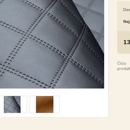
Dos
Nej
13
Číslo
produkt