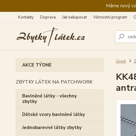
Máme nový vzhl
Kontakty
Doprava
Jak nakupovat
Věrnostní program
O
Úvod
Z
AKCE TÝDNE
KK48
ZBYTKY LÁTEK NA PATCHWORK
antr
Bavlněné látky - všechny
zbytky
Dětské vzory bavlněné látky
Jednobarevné látky zbytky