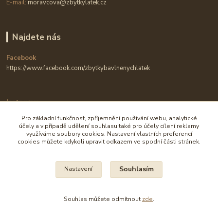
E-mail:
moravcova@zbytkylatek.cz
Najdete nás
Facebook
https://www.facebook.com/zbytkybavlnenychlatek
Instagram
https://www.instagram.com/zbytkylatek.cz
Pro základní funkčnost, zpříjemnění používání webu, analytické
účely a v případě udělení souhlasu také pro účely cílení reklamy
využíváme soubory cookies. Nastavení vlastních preferencí
cookies můžete kdykoli upravit odkazem ve spodní části stránek.
Souhlasím
Nastavení
Na všechny fotografie se vztahují autorská práva.
Souhlas můžete odmítnout
zde
.
Vytvořeno na
Eshop-rychle.cz