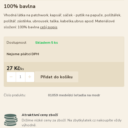
100% bavlna
Vhodná látka na patchwork, kapsář, sáček - pytlík na papuče, polštářek,
polštář, zástěrka, ubrousek, taška, kabelka,ubrus apod. Materiálové
složení: 100% bavlna
celý popis
Dostupnost
Skladem 5 ks
Nejsme plátci DPH
27 Kč
/
ks
Přidat do košíku
Číslo produktu:
01059 medvídci letadla na modr
Atraktivní ceny zboží
Držíme nízké ceny za zboží. Na zbytkylatek.cz nakoupíte vždy
výhodně.