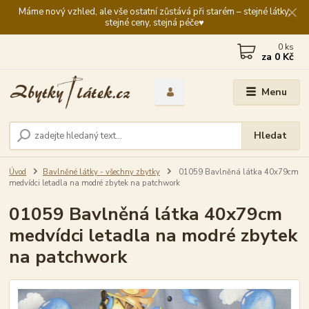
Máme nový vzhled, ale vše ostatní zůstává při starém – stejné látky,
stejné ceny, stejná péče♥️
0
ks
za
0 Kč
Menu
Hledat
Úvod
Bavlněné látky - všechny zbytky
01059 Bavlněná látka 40x79cm
medvídci letadla na modré zbytek na patchwork
01059 Bavlněná látka 40x79cm
medvídci letadla na modré zbytek
na patchwork