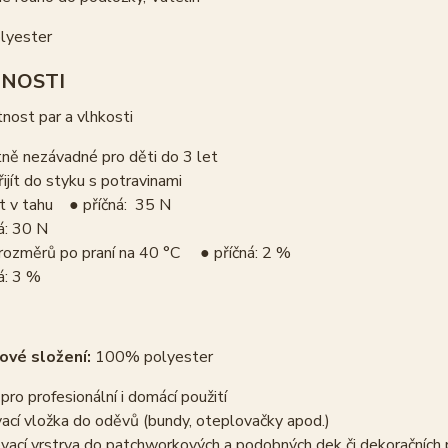
lyester
NOSTI
nost par a vlhkosti
ně nezávadné pro děti do 3 let
ijít do styku s potravinami
t v tahu ● příčná: 35 N
á: 30 N
rozměrů po praní na 40 °C ● příčná: 2 %
á: 3 %
ové složení:
100% polyester
pro profesionální i domácí použití
ací vložka do oděvů (bundy, oteplovačky apod.)
vací vrstrva do patchworkových a podobných dek či dekoračních