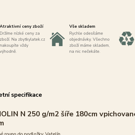
Atraktivní ceny zboží
Vše skladem
Držíme nízké ceny za
Rychle odesíláme
zboží. Na zbytkylatek.cz
objednávky. Všechno
nakoupíte vždy
zboží máme skladem,
výhodně.
na nic nečekáte.
tní specifikace
LIN N 250 g/m2 šíře 180cm vpichované
bm
é rouno do podložky, Vatelín