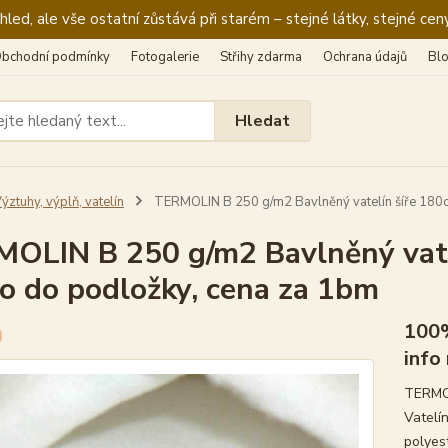
ed, ale vše ostatní zůstává při starém – stejné látky, stejné ceny
bchodní podmínky
Fotogalerie
Střihy zdarma
Ochrana údajů
Bl
Hledat
ýztuhy, výplň, vatelín
TERMOLIN B 250 g/m2 Bavlněný vatelín šíře 180c
OLIN B 250 g/m2 Bavlněný vate
o do podložky, cena za 1bm
100%
info
TERMOL
Vatelí
polyes