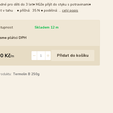
dné pro děti do 3 let♦ Může přijít do styku s potravinami♦
t v tahu ● příčná: 35 N ● podélná: ...
celý popis
tupnost
Skladem 12 m
sme plátci DPH
0 Kč
Přidat do košíku
/
m
roduktu:
Termolin B 250g