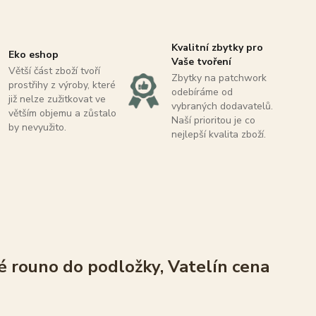
Kvalitní zbytky pro
Eko eshop
Vaše tvoření
Větší část zboží tvoří
Zbytky na patchwork
prostřihy z výroby, které
odebíráme od
již nelze zužitkovat ve
vybraných dodavatelů.
větším objemu a zůstalo
Naší prioritou je co
by nevyužito.
nejlepší kvalita zboží.
 rouno do podložky, Vatelín cena