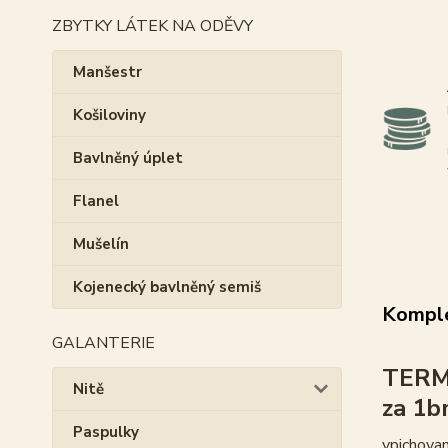
ZBYTKY LÁTEK NA ODĚVY
Manšestr
Košiloviny
Bavlněný úplet
Flanel
Mušelín
Kojenecký bavlněný semiš
Komple
GALANTERIE
TERMO
Nitě
za 1
Paspulky
vpichovan