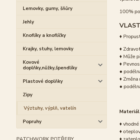
Lemovky, gumy, šňůry
100% po
Jehly
VLAST
Knoflíky a knoflíčky
♦ Propust
♦ Zdravot
Krajky, stuhy, lemovky
♦ Může př
Kovové
♦ Pevnos
doplňky,nůžky,špendlíky
● podéln
♦ Změna 
Plastové doplňky
● podéln
Zipy
Výztuhy, výplň, vatelín
Materiál
Popruhy
♦ vhodné 
♦ oteplov
♦ zateplo
PATCHWORK POTŘEBY