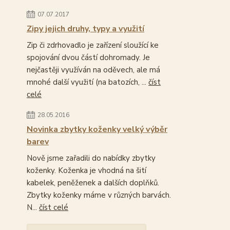
07.07.2017
Zipy jejich druhy, typy a využití
Zip či zdrhovadlo je zařízení sloužící ke
spojování dvou částí dohromady. Je
nejčastěji využíván na oděvech, ale má
mnohé další využití (na batozích, ...
číst
celé
28.05.2016
Novinka zbytky koženky velký výběr
barev
Nově jsme zařadili do nabídky zbytky
koženky. Koženka je vhodná na šití
kabelek, peněženek a dalších doplňků.
Zbytky koženky máme v různých barvách.
N...
číst celé