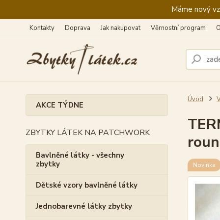
Máme nový vzhl
Kontakty
Doprava
Jak nakupovat
Věrnostní program
O
Úvod
V
AKCE TÝDNE
TERM
ZBYTKY LÁTEK NA PATCHWORK
roun
Bavlněné látky - všechny
zbytky
Novinka
Dětské vzory bavlněné látky
Jednobarevné látky zbytky