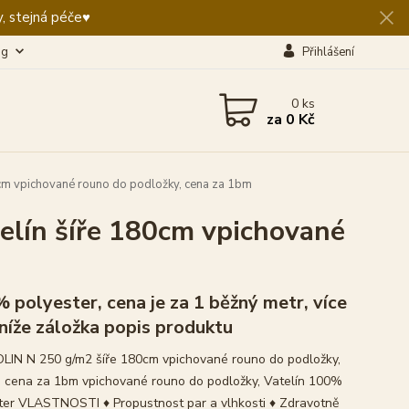
, stejná péče♥️
og
Přihlášení
0
ks
za
0 Kč
m vpichované rouno do podložky, cena za 1bm
lín šíře 180cm vpichované
 polyester, cena je za 1 běžný metr, více
 níže záložka popis produktu
IN N 250 g/m2 šíře 180cm vpichované rouno do podložky,
n cena za 1bm vpichované rouno do podložky, Vatelín 100%
ter VLASTNOSTI ♦ Propustnost par a vlhkosti ♦ Zdravotně