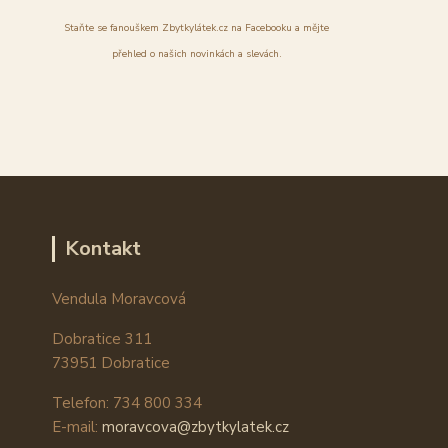
Staňte se fanouškem Zbytkylátek.cz na Facebooku a mějte
přehled o našich novinkách a slevách.
Kontakt
Vendula Moravcová
Dobratice 311
73951 Dobratice
Telefon: 734 800 334
E-mail:
moravcova@zbytkylatek.cz