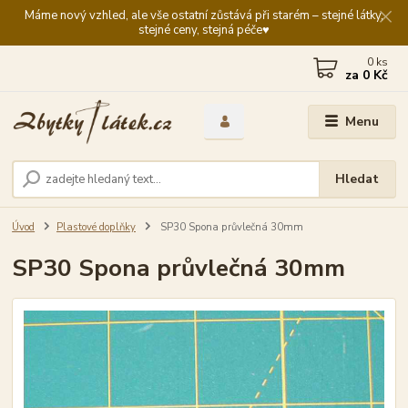
Máme nový vzhled, ale vše ostatní zůstává při starém – stejné látky,
stejné ceny, stejná péče♥️
0
ks
za
0 Kč
Menu
Hledat
Úvod
Plastové doplňky
SP30 Spona průvlečná 30mm
SP30 Spona průvlečná 30mm