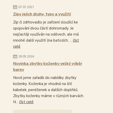
07.07.2017
Zipy jejich druhy, typy a využití
Zip či zdrhovadlo je zařízení sloužící ke
spojování dvou částí dohromady. Je
nejčastěji využíván na oděvech, ale má
mnohé další využití (na batozích, ...
číst
celé
28.05.2016
Novinka zbytky koženky velký výběr
barev
Nově jsme zařadili do nabídky zbytky
koženky. Koženka je vhodná na šití
kabelek, peněženek a dalších doplňků.
Zbytky koženky máme v různých barvách.
N...
číst celé