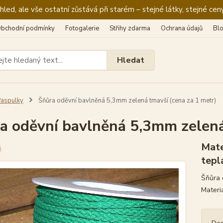
ed, ale vše ostatní zůstává při starém – stejné látky, stejné ceny
bchodní podmínky
Fotogalerie
Střihy zdarma
Ochrana údajů
Bl
Hledat
aspulky
Šňůra oděvní bavlněná 5,3mm zelená tmavší (cena za 1 metr)
a oděvní bavlněná 5,3mm zelená
Mate
teplá
Šňůra 
Materi