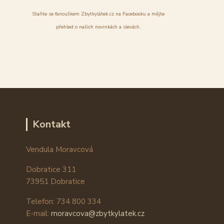
Staňte se fanouškem Zbytkylátek.cz na Facebooku a mějte
přehled o našich novinkách a slevách.
Kontakt
Vendula Moravcová
Dobratice 311
73951 Dobratice
Telefon: 734 800 334
E-mail:
moravcova@zbytkylatek.cz