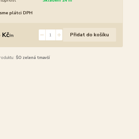
tupnost
Skladem 24 m
sme plátci DPH
 Kč
Přidat do košíku
/
m
roduktu:
ŠO zelená tmavší