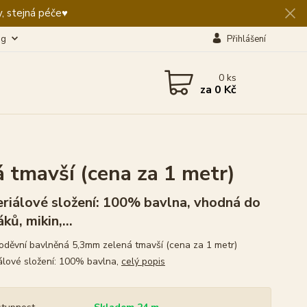
, stejná péče♥️
og
Přihlášení
0
ks
za
0 Kč
 tmavší (cena za 1 metr)
riálové složení: 100% bavlna, vhodná do
ků, mikin,...
oděvní bavlněná 5,3mm zelená tmavší (cena za 1 metr)
álové složení: 100% bavlna,
celý popis