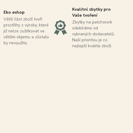
Kvalitní zbytky pro
Eko eshop
Vaše tvoření
Větší část zboží tvoří
Zbytky na patchwork
prostřihy z výroby, které
odebíráme od
již nelze zužitkovat ve
vybraných dodavatelů.
větším objemu a zůstalo
Naší prioritou je co
by nevyužito.
nejlepší kvalita zboží.