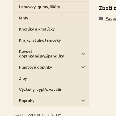
Lemovky, gumy, šňůry
Zboží 
Jehly
Pasp
Knoflíky a knoflíčky
Krajky, stuhy, lemovky
Kovové
doplňky,nůžky,špendlíky
Plastové doplňky
Zipy
Výztuhy, výplň, vatelín
Popruhy
PATCHWORK POTŘEBY