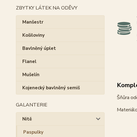
ZBYTKY LÁTEK NA ODĚVY
Manšestr
Košiloviny
Bavlněný úplet
Flanel
Mušelín
Komple
Kojenecký bavlněný semiš
Šňůra od
GALANTERIE
Materiál
Nitě
Paspulky