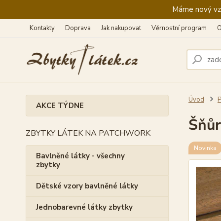
Máme nový vzhl
Kontakty
Doprava
Jak nakupovat
Věrnostní program
O
Úvod
P
AKCE TÝDNE
Šňůr
ZBYTKY LÁTEK NA PATCHWORK
Novinka
Bavlněné látky - všechny
zbytky
Dětské vzory bavlněné látky
Jednobarevné látky zbytky