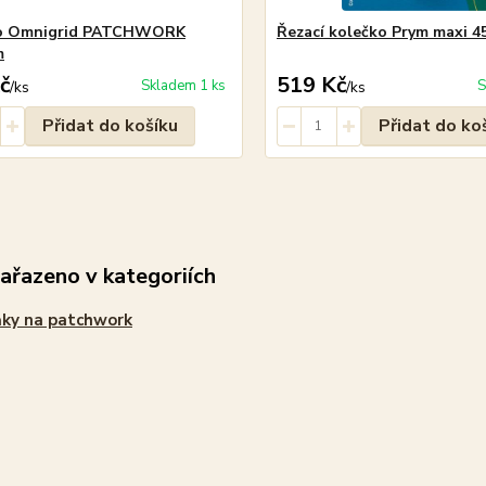
ko Omnigrid PATCHWORK
Řezací kolečko Prym maxi 
m
č
519 Kč
Skladem 1 ks
S
/
ks
/
ks
Přidat do košíku
Přidat do ko
zařazeno v kategoriích
ky na patchwork