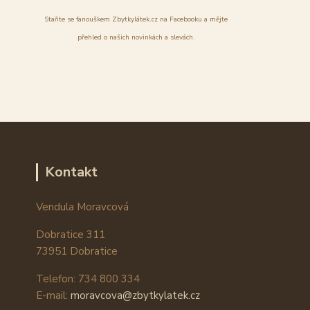
Staňte se fanouškem Zbytkylátek.cz na Facebooku a mějte
přehled o našich novinkách a slevách.
Kontakt
Vendula Moravcová
Dobratice 311
73951 Dobratice
Telefon: 734 800 334
E-mail:
moravcova@zbytkylatek.cz