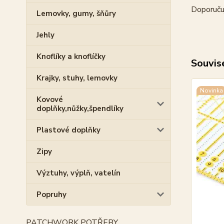
Doporuču
Lemovky, gumy, šňůry
Jehly
Knoflíky a knoflíčky
Souvise
Krajky, stuhy, lemovky
Novinka
Kovové
doplňky,nůžky,špendlíky
Plastové doplňky
Zipy
Výztuhy, výplň, vatelín
Popruhy
PATCHWORK POTŘEBY