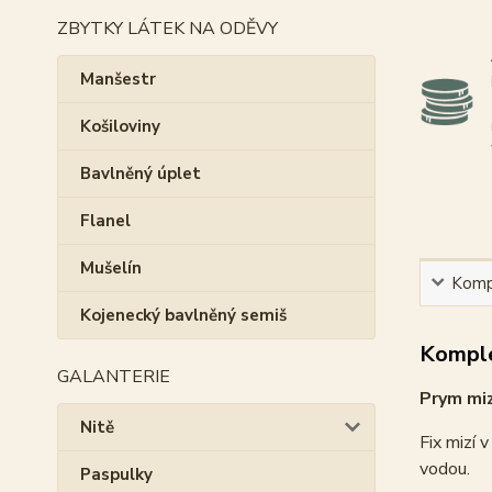
ZBYTKY LÁTEK NA ODĚVY
Manšestr
Košiloviny
Bavlněný úplet
Flanel
Mušelín
Kompl
Kojenecký bavlněný semiš
Komple
GALANTERIE
Prym mizí
Nitě
Fix mizí 
vodou.
Paspulky