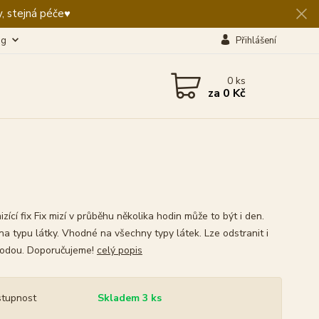
, stejná péče♥️
og
Přihlášení
0
ks
za
0 Kč
zící fix Fix mizí v průběhu několika hodin může to být i den.
na typu látky. Vhodné na všechny typy látek. Lze odstranit i
odou. Doporučujeme!
celý popis
tupnost
Skladem 3 ks