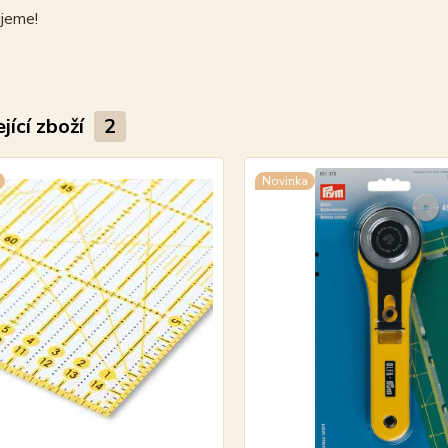
jeme!
jící zboží
2
Novinka