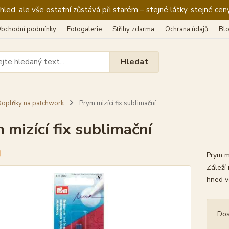
ed, ale vše ostatní zůstává při starém – stejné látky, stejné ceny
bchodní podmínky
Fotogalerie
Střihy zdarma
Ochrana údajů
Bl
Hledat
oplňky na patchwork
Prym mizící fix sublimační
 mizící fix sublimační
Prym mi
Záleží 
hned v
Dos