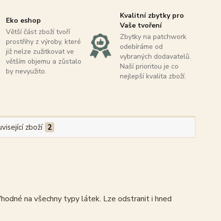
Kvalitní zbytky pro
Eko eshop
Vaše tvoření
Větší část zboží tvoří
Zbytky na patchwork
prostřihy z výroby, které
odebíráme od
již nelze zužitkovat ve
vybraných dodavatelů.
větším objemu a zůstalo
Naší prioritou je co
by nevyužito.
nejlepší kvalita zboží.
visející zboží
2
 Vhodné na všechny typy látek. Lze odstranit i hned