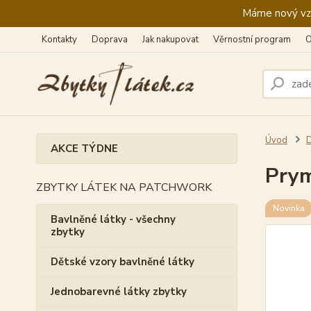
Máme nový vzhl
Kontakty
Doprava
Jak nakupovat
Věrnostní program
O
Úvod
D
AKCE TÝDNE
Prym
ZBYTKY LÁTEK NA PATCHWORK
Novinka
Bavlněné látky - všechny
zbytky
Dětské vzory bavlněné látky
Jednobarevné látky zbytky