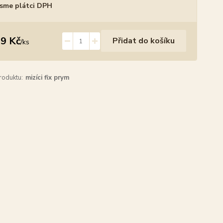
sme plátci DPH
9 Kč
Přidat do košíku
/
ks
roduktu:
mizíci fix prym