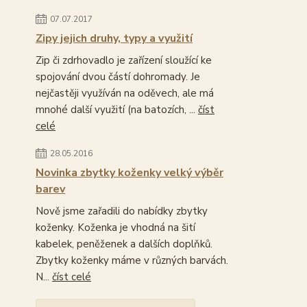
07.07.2017
Zipy jejich druhy, typy a využití
Zip či zdrhovadlo je zařízení sloužící ke
spojování dvou částí dohromady. Je
nejčastěji využíván na oděvech, ale má
mnohé další využití (na batozích, ...
číst
celé
28.05.2016
Novinka zbytky koženky velký výběr
barev
Nově jsme zařadili do nabídky zbytky
koženky. Koženka je vhodná na šití
kabelek, peněženek a dalších doplňků.
Zbytky koženky máme v různých barvách.
N...
číst celé