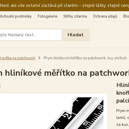
ed, ale vše ostatní zůstává při starém – stejné látky, stejné ceny
bchodní podmínky
Fotogalerie
Střihy zdarma
Ochrana údajů
Bl
Hledat
ravítka na patchwork
Prym hliníkové měřítko na patchwork, švy cm/Inch
 hliníkové měřítko na patchwor
Hlin
knof
palc
Prym m
lemů, 
za kus