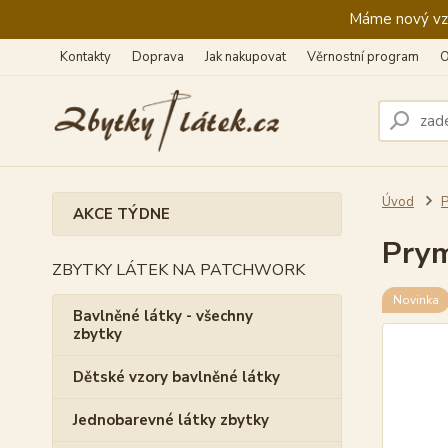
Máme nový vzhl
Kontakty
Doprava
Jak nakupovat
Věrnostní program
O
Úvod
P
AKCE TÝDNE
Prym
ZBYTKY LÁTEK NA PATCHWORK
Novinka
Bavlněné látky - všechny
zbytky
Dětské vzory bavlněné látky
Jednobarevné látky zbytky