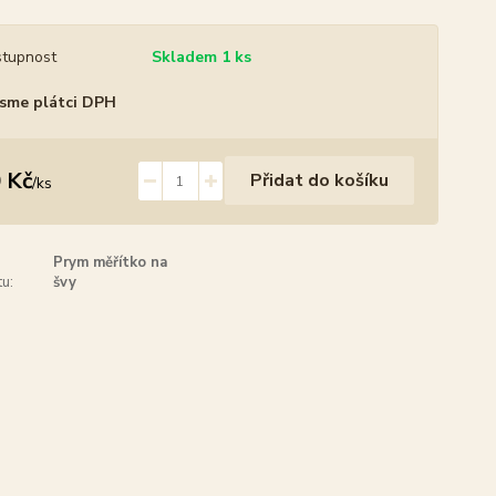
tupnost
Skladem 1 ks
sme plátci DPH
 Kč
Přidat do košíku
/
ks
Prym měřítko na
u:
švy