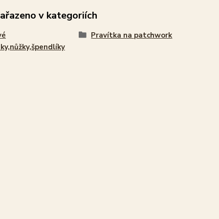
zařazeno v kategoriích
vé
Pravítka na patchwork
ky,nůžky,špendlíky