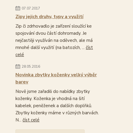
07.07.2017
Zipy jejich druhy, typy a využití
Zip či zdrhovadlo je zařízení sloužící ke
spojování dvou částí dohromady. Je
nejčastěji využíván na oděvech, ale má
mnohé další využití (na batozích, ...
číst
celé
28.05.2016
Novinka zbytky koženky velký výběr
barev
Nově jsme zařadili do nabídky zbytky
koženky. Koženka je vhodná na šití
kabelek, peněženek a dalších doplňků.
Zbytky koženky máme v různých barvách.
N...
číst celé