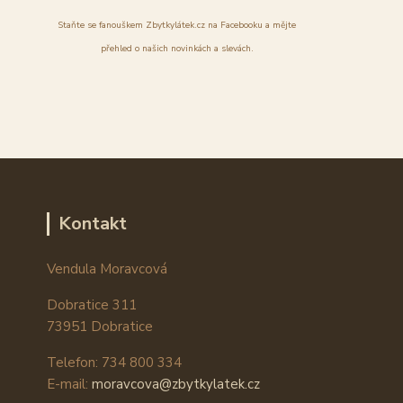
Staňte se fanouškem Zbytkylátek.cz na Facebooku a mějte
přehled o našich novinkách a slevách.
Kontakt
Vendula Moravcová
Dobratice 311
73951 Dobratice
Telefon: 734 800 334
E-mail:
moravcova@zbytkylatek.cz