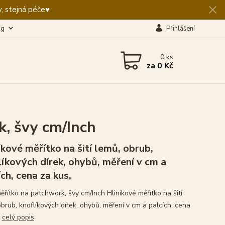
, stejná péče♥️
og
Přihlášení
0
ks
za
0 Kč
k, švy cm/Inch
íkové měřítko na šití lemů, obrub,
líkových dírek, ohybů, měření v cm a
ích, cena za kus,
ěřítko na patchwork, švy cm/Inch Hliníkové měřítko na šití
obrub, knoflíkových dírek, ohybů, měření v cm a palcích, cena
,
celý popis