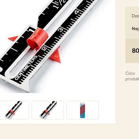
Dos
Nej
80
Číslo
produkt