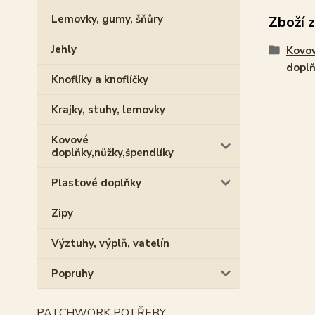
Lemovky, gumy, šňůry
Zboží 
Jehly
Kovo
doplň
Knoflíky a knoflíčky
Krajky, stuhy, lemovky
Kovové
doplňky,nůžky,špendlíky
Plastové doplňky
Zipy
Výztuhy, výplň, vatelín
Popruhy
PATCHWORK POTŘEBY