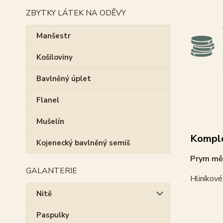
ZBYTKY LÁTEK NA ODĚVY
Manšestr
Košiloviny
Bavlněný úplet
Flanel
Mušelín
Komple
Kojenecký bavlněný semiš
Prym měř
GALANTERIE
Hliníkové
Nitě
Paspulky