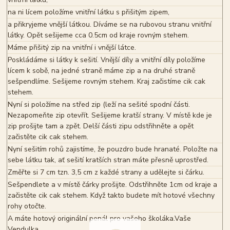
na ni lícem položíme vnitřní látku s přišitým zipem,
a přikryjeme vnější látkou. Díváme se na rubovou stranu vnitřní
látky. Opět sešijeme cca 0.5cm od kraje rovným stehem.
Máme přišitý zip na vnitřní i vnější látce.
Poskládáme si látky k sešití. Vnější díly a vnitřní díly položíme
lícem k sobě, na jedné straně máme zip a na druhé straně
sešpendlíme. Sešijeme rovným stehem. Kraj začistíme cik cak
stehem.
Nyní si položíme na střed zip (leží na sešité spodní části.
Nezapomeňte zip otevřít. Sešijeme kratší strany. V místě kde je
zip prošijte tam a zpět. Delší části zipu odstřihněte a opět
začistěte cik cak stehem.
Nyní sešitím rohů zajistíme, že pouzdro bude hranaté. Položte na
sebe látku tak, ať sešití kratších stran máte přesně uprostřed.
Změřte si 7 cm tzn. 3,5 cm z každé strany a udělejte si čárku.
Sešpendlete a v místě čárky prošijte. Odstřihněte 1cm od kraje a
začistěte cik cak stehem. Když takto budete mít hotové všechny
rohy otočte.
A máte hotový originální penál pro vašeho školáka.Vaše
Vendulka