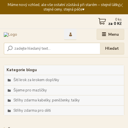
Máme nový vzhled, ale vše ostatní zůstává při starém – stejné látky,
stejné ceny, stejná péče♥️
0
ks
za
0 Kč
Menu
Hledat
Kategorie blogu
Šití krok za krokem doplňky
Šijeme pro mazlíčky
Střihy zdarma kabelky, peněženky, tašky
Střihy zdarma pro děti