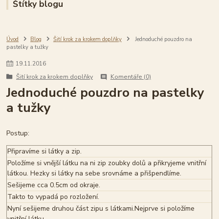
Štítky blogu
Úvod
Blog
Šití krok za krokem doplňky
Jednoduché pouzdro na
pastelky a tužky
19
.
11
.
2016
Šití krok za krokem doplňky
Komentáře (0)
Jednoduché pouzdro na pastelky
a tužky
Postup:
Připravíme si látky a zip.
Položíme si vnější látku na ni zip zoubky dolů a přikryjeme vnitřní
látkou. Hezky si látky na sebe srovnáme a přišpendlíme.
Sešijeme cca 0.5cm od okraje.
Takto to vypadá po rozložení.
Nyní sešijeme druhou část zipu s látkami.Nejprve si položíme
vnitřní látku,