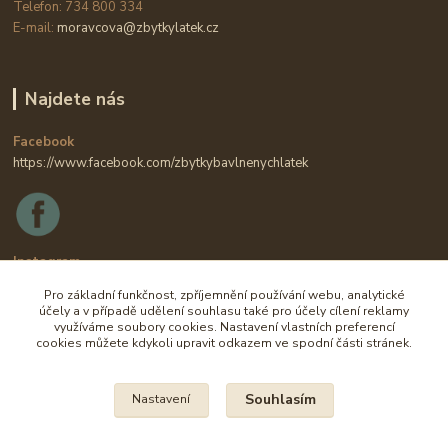
Telefon: 734 800 334
E-mail:
moravcova@zbytkylatek.cz
Najdete nás
Facebook
https://www.facebook.com/zbytkybavlnenychlatek
Instagram
https://www.instagram.com/zbytkylatek.cz
Pro základní funkčnost, zpříjemnění používání webu, analytické
účely a v případě udělení souhlasu také pro účely cílení reklamy
využíváme soubory cookies. Nastavení vlastních preferencí
cookies můžete kdykoli upravit odkazem ve spodní části stránek.
Souhlasím
Nastavení