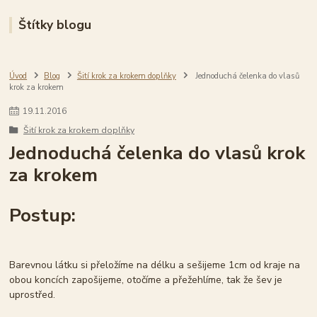
Štítky blogu
Úvod
Blog
Šití krok za krokem doplňky
Jednoduchá čelenka do vlasů
krok za krokem
19
.
11
.
2016
Šití krok za krokem doplňky
Jednoduchá čelenka do vlasů krok
za krokem
Postup:
Barevnou látku si přeložíme na délku a sešijeme 1cm od kraje na
obou koncích zapošijeme, otočíme a přežehlíme, tak že šev je
uprostřed.