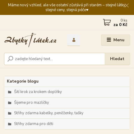
Máme nový vzhled, ale vše ostatní zůstává při starém – stejné látky,
stejné ceny, stejná péče♥️
0
ks
za
0 Kč
Menu
Hledat
Kategorie blogu
Šití krok za krokem doplňky
Šijeme pro mazlíčky
Střihy zdarma kabelky, peněženky, tašky
Střihy zdarma pro děti