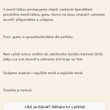
S menší látkou postupujeme stejně, zavíracím špendlíkem
prostrčíme menší látkou gumu. Konce na obou stranách zahneme
dovnitř, přišpendlíme a sešijeme.
Pozn. gumu si upravíme/zkrátíme dle potřeby.
Nyní sešité konce vložíme do založeného tunýlku barevné (širší)
látky cca 1cm dovnitř a zahneme širší kraje viz foto.
Sešijeme dvakrát v nejužším místě a nejširším místě.
Čelenka je hotová.
Líbil se článek? Sdílejte ho s přáteli