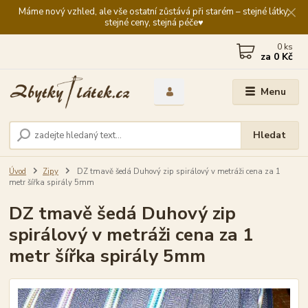
Máme nový vzhled, ale vše ostatní zůstává při starém – stejné látky,
stejné ceny, stejná péče♥️
0
ks
za
0 Kč
Menu
Hledat
Úvod
Zipy
DZ tmavě šedá Duhový zip spirálový v metráži cena za 1
metr šířka spirály 5mm
DZ tmavě šedá Duhový zip
spirálový v metráži cena za 1
metr šířka spirály 5mm