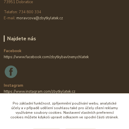
73951 Dobratice
Telefon: 734 800 334
E-mail:
moravcova@zbytkylatek.cz
Najdete nás
Facebook
https://www.facebook.com/zbytkybavlnenychlatek
Instagram
https://www.instagram.com/zbytkylatek.cz
Pro základní funkčnost, zpříjemnění používání webu, analytické
účely a v případě udělení souhlasu také pro účely cílení reklamy
využíváme soubory cookies. Nastavení vlastních preferencí
cookies můžete kdykoli upravit odkazem ve spodní části stránek.