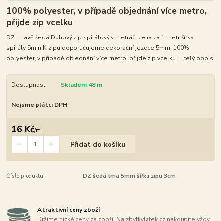
100% polyester, v případě objednání více metro,
přijde zip vcelku
DZ tmavě šedá Duhový zip spirálový v metráži cena za 1 metr šířka
spirály 5mm K zipu doporučujeme dekorační jezdce 5mm. 100%
polyester, v případě objednání více metro, přijde zip vcelku
celý popis
Dostupnost
Skladem 48 m
Nejsme plátci DPH
16 Kč
/
m
Přidat do košíku
Číslo produktu:
DZ šedá tma 5mm šířka zipu 3cm
Atraktivní ceny zboží
Držíme nízké ceny za zboží. Na zbytkylatek.cz nakoupíte vždy