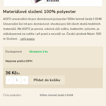
Materiálové složení: 100% polyester
ASPO univerzální nit pro domácnost polyester 500m temně šedá č.0348
Univerzální šicí nit pro domácnost, vhodná pro šití všech druhů textilních
materiálů. Nit ASPO je pevná, odolná vůči oděru, bakteriím i plísním, je
stálobarevná na světle i při praní a nesráží se. Český výrobek Návin: 500
m Složení:...
celý popis
Dostupnost
Skladem 2 ks
Nejsme plátci DPH
36 Kč
/
ks
Přidat do košíku
Číslo produktu:
500m temně šedá č.0348