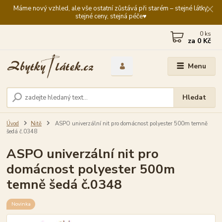
Máme nový vzhled, ale vše ostatní zůstává při starém – stejné látky,
stejné ceny, stejná péče♥️
0
ks
za
0 Kč
Menu
Hledat
Úvod
Nitě
ASPO univerzální nit pro domácnost polyester 500m temně
šedá č.0348
ASPO univerzální nit pro
domácnost polyester 500m
temně šedá č.0348
Novinka