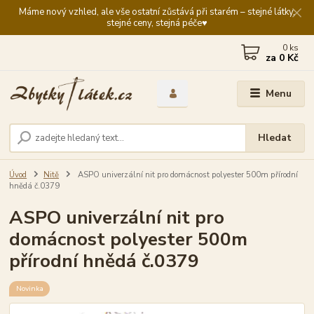
Máme nový vzhled, ale vše ostatní zůstává při starém – stejné látky,
stejné ceny, stejná péče♥️
0
ks
za
0 Kč
Menu
Hledat
Úvod
Nitě
ASPO univerzální nit pro domácnost polyester 500m přírodní
hnědá č.0379
ASPO univerzální nit pro
domácnost polyester 500m
přírodní hnědá č.0379
Novinka