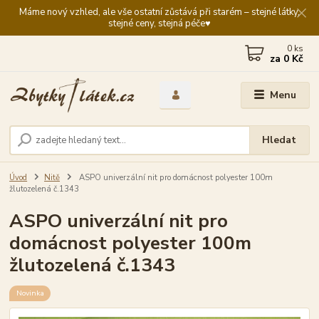
Máme nový vzhled, ale vše ostatní zůstává při starém – stejné látky,
stejné ceny, stejná péče♥️
0
ks
za
0 Kč
Menu
Hledat
Úvod
Nitě
ASPO univerzální nit pro domácnost polyester 100m
žlutozelená č.1343
ASPO univerzální nit pro
domácnost polyester 100m
žlutozelená č.1343
Novinka