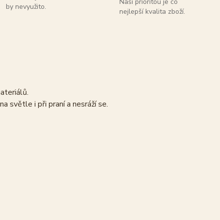
Naší prioritou je co
by nevyužito.
nejlepší kvalita zboží.
materiálů.
 světle i při praní a nesráží se.