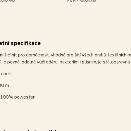
výhodně.
na nic nečekáte.
tní specifikace
ní šicí nit pro domácnost, vhodná pro šití všech druhů textilních 
je pevná, odolná vůči oděru, bakteriím i plísním, je stálobarevná na
robek
00 m
100% polyester