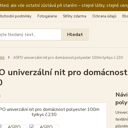
ed, ale vše ostatní zůstává při starém – stejné látky, stejné ceny
bchodní podmínky
Fotogalerie
Střihy zdarma
Ochrana údajů
Bl
Hledat
itě
ASPO univerzální nit pro domácnost polyester 100m tyrkys č.230
 univerzální nit pro domácnost
0
Návi
poly
Univer
textiln
plísním