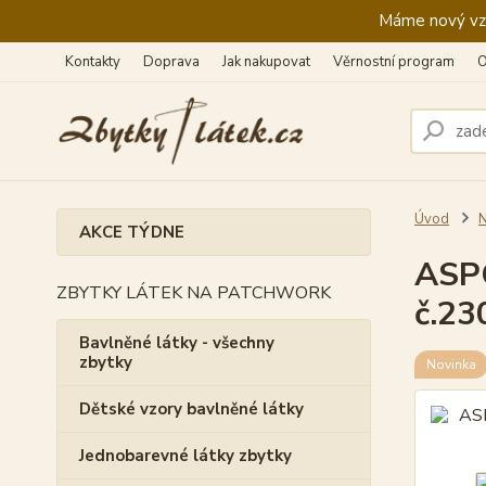
Máme nový vzhl
Kontakty
Doprava
Jak nakupovat
Věrnostní program
O
Úvod
N
AKCE TÝDNE
ASPO
ZBYTKY LÁTEK NA PATCHWORK
č.23
Bavlněné látky - všechny
zbytky
Novinka
Dětské vzory bavlněné látky
Jednobarevné látky zbytky