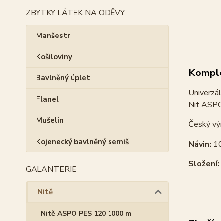
ZBYTKY LÁTEK NA ODĚVY
Manšestr
Košiloviny
Komple
Bavlněný úplet
Univerzál
Flanel
Nit ASPO 
Mušelín
Český vý
Kojenecký bavlněný semiš
Návin:
1
Složení:
GALANTERIE
Nitě
Nitě ASPO PES 120 1000 m