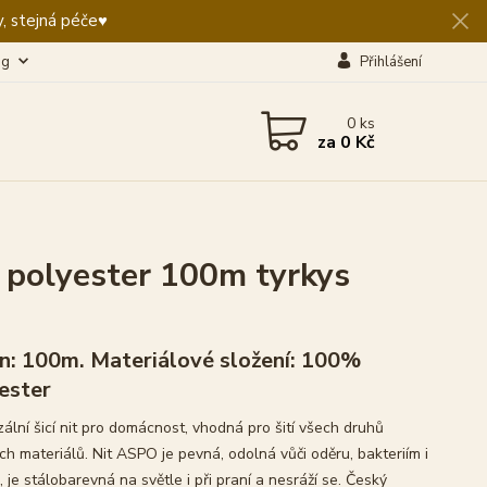
, stejná péče♥️
og
Přihlášení
0
ks
za
0 Kč
 polyester 100m tyrkys
n: 100m. Materiálové složení: 100%
ester
zální šicí nit pro domácnost, vhodná pro šití všech druhů
ích materiálů. Nit ASPO je pevná, odolná vůči oděru, bakteriím i
, je stálobarevná na světle i při praní a nesráží se. Český