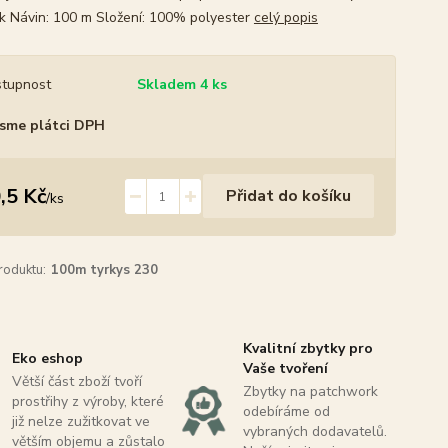
k Návin: 100 m Složení: 100% polyester
celý popis
tupnost
Skladem 4 ks
sme plátci DPH
,5 Kč
Přidat do košíku
/
ks
roduktu:
100m tyrkys 230
Kvalitní zbytky pro
Eko eshop
Vaše tvoření
Větší část zboží tvoří
Zbytky na patchwork
prostřihy z výroby, které
odebíráme od
již nelze zužitkovat ve
vybraných dodavatelů.
větším objemu a zůstalo