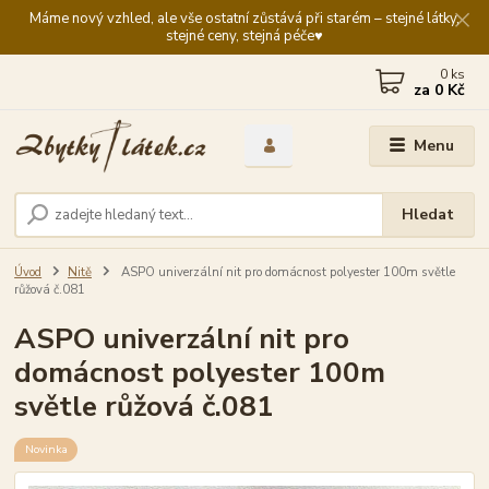
Máme nový vzhled, ale vše ostatní zůstává při starém – stejné látky,
stejné ceny, stejná péče♥️
0
ks
za
0 Kč
Menu
Hledat
Úvod
Nitě
ASPO univerzální nit pro domácnost polyester 100m světle
růžová č.081
ASPO univerzální nit pro
domácnost polyester 100m
světle růžová č.081
Novinka