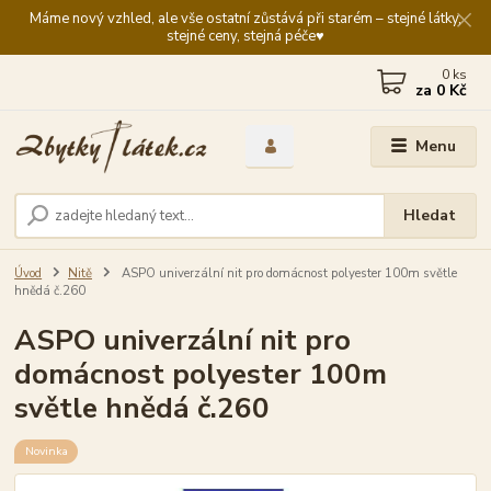
Máme nový vzhled, ale vše ostatní zůstává při starém – stejné látky,
stejné ceny, stejná péče♥️
0
ks
za
0 Kč
Menu
Hledat
Úvod
Nitě
ASPO univerzální nit pro domácnost polyester 100m světle
hnědá č.260
ASPO univerzální nit pro
domácnost polyester 100m
světle hnědá č.260
Novinka