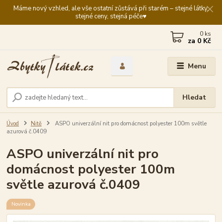
Máme nový vzhled, ale vše ostatní zůstává při starém – stejné látky,
stejné ceny, stejná péče♥️
0
ks
za
0 Kč
Menu
Hledat
Úvod
Nitě
ASPO univerzální nit pro domácnost polyester 100m světle
azurová č.0409
ASPO univerzální nit pro
domácnost polyester 100m
světle azurová č.0409
Novinka