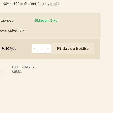
k Návin: 100 m Složení: 1...
celý popis
tupnost
Skladem 3 ks
sme plátci DPH
,5 Kč
Přidat do košíku
/
ks
100m stříbrná
u:
č.0331