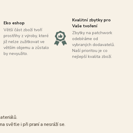
Kvalitní zbytky pro
Eko eshop
Vaše tvoření
Větší část zboží tvoří
Zbytky na patchwork
prostřihy z výroby, které
odebíráme od
již nelze zužitkovat ve
vybraných dodavatelů.
větším objemu a zůstalo
Naší prioritou je co
by nevyužito.
nejlepší kvalita zboží.
materiálů.
 světle i při praní a nesráží se.