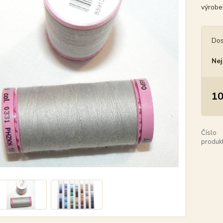
výrobe
Dos
Nej
10
Číslo
produkt