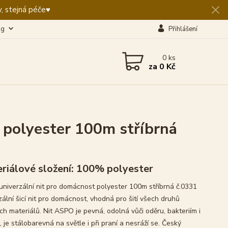
, stejná péče♥️
og
Přihlášení
0
ks
za
0 Kč
1
 polyester 100m stříbrná
riálové složení: 100% polyester
niverzální nit pro domácnost polyester 100m stříbrná č.0331
zální šicí nit pro domácnost, vhodná pro šití všech druhů
ích materiálů. Nit ASPO je pevná, odolná vůči oděru, bakteriím i
, je stálobarevná na světle i při praní a nesráží se. Český