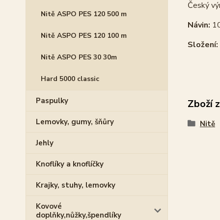
Český vý
Nitě ASPO PES 120 500 m
Návin:
1
Nitě ASPO PES 120 100 m
Složení:
Nitě ASPO PES 30 30m
Hard 5000 classic
Paspulky
Zboží 
Lemovky, gumy, šňůry
Nitě
Jehly
Knoflíky a knoflíčky
Krajky, stuhy, lemovky
Kovové
doplňky,nůžky,špendlíky