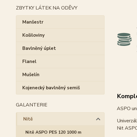
ZBYTKY LÁTEK NA ODĚVY
Manšestr
Košiloviny
Bavlněný úplet
Flanel
Mušelín
Kojenecký bavlněný semiš
Komple
GALANTERIE
ASPO uni
Nitě
Univerzál
Nit ASPO 
Nitě ASPO PES 120 1000 m