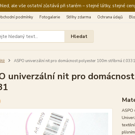
ed, ale vše ostatní zůstává při starém – stejné látky, stejné ceny
bchodní podmínky
Fotogalerie
Střihy zdarma
Ochrana údajů
Bl
Hledat
itě
ASPO univerzální nit pro domácnost polyester 100m stříbrná č.033
 univerzální nit pro domácnost
31
Mate
ASPO u
Univer
textiln
plísním