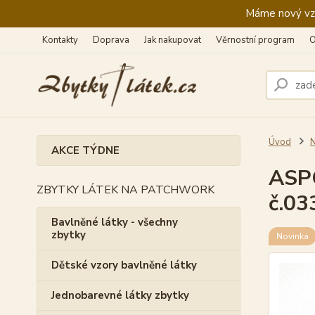
Máme nový vzhl
Kontakty
Doprava
Jak nakupovat
Věrnostní program
O
Úvod
N
AKCE TÝDNE
ASPO
ZBYTKY LÁTEK NA PATCHWORK
č.03
Bavlněné látky - všechny
zbytky
Novinka
Dětské vzory bavlněné látky
Jednobarevné látky zbytky