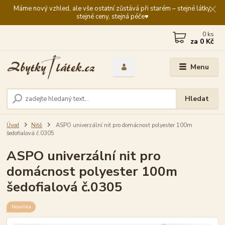
Máme nový vzhled, ale vše ostatní zůstává při starém – stejné látky,
stejné ceny, stejná péče♥️
0
ks
za
0 Kč
Menu
Hledat
Úvod
Nitě
ASPO univerzální nit pro domácnost polyester 100m
šedofialová č.0305
ASPO univerzální nit pro
domácnost polyester 100m
šedofialová č.0305
Novinka