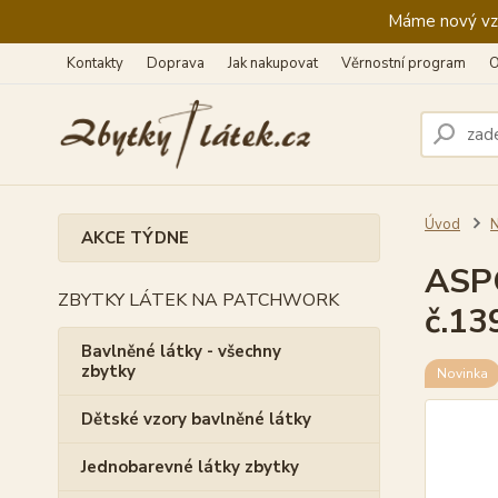
Máme nový vzhl
Kontakty
Doprava
Jak nakupovat
Věrnostní program
O
Úvod
N
AKCE TÝDNE
ASPO
ZBYTKY LÁTEK NA PATCHWORK
č.13
Bavlněné látky - všechny
zbytky
Novinka
Dětské vzory bavlněné látky
Jednobarevné látky zbytky