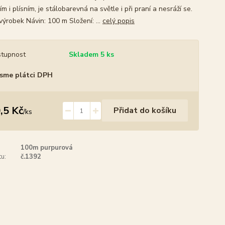
ím i plísním, je stálobarevná na světle i při praní a nesráží se.
výrobek Návin: 100 m Složení: ...
celý popis
tupnost
Skladem 5 ks
sme plátci DPH
,5 Kč
Přidat do košíku
/
ks
100m purpurová
u:
č.1392