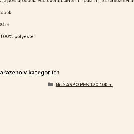
je pevná, odolná vůči oděru, bakteriím i plísním, je stálobarevná na
robek
00 m
100% polyester
zařazeno v kategoriích
Nitě ASPO PES 120 100 m