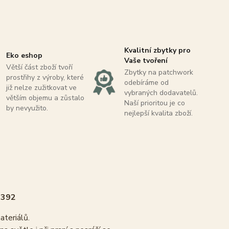
Kvalitní zbytky pro
Eko eshop
Vaše tvoření
Větší část zboží tvoří
Zbytky na patchwork
prostřihy z výroby, které
odebíráme od
již nelze zužitkovat ve
vybraných dodavatelů.
větším objemu a zůstalo
Naší prioritou je co
by nevyužito.
nejlepší kvalita zboží.
1392
materiálů.