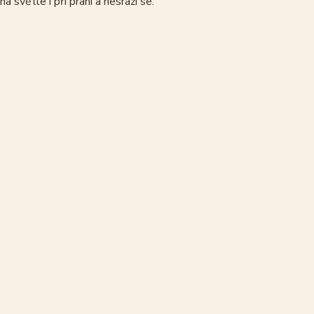
 světle i při praní a nesráží se.