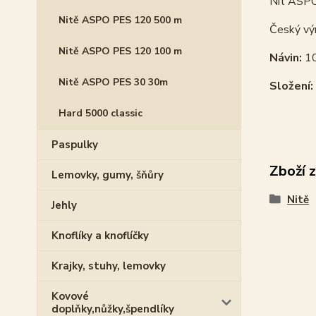
Nit ASPO 
Nitě ASPO PES 120 500 m
Český vý
Nitě ASPO PES 120 100 m
Návin:
1
Nitě ASPO PES 30 30m
Složení:
Hard 5000 classic
Paspulky
Zboží 
Lemovky, gumy, šňůry
Nitě
Jehly
Knoflíky a knoflíčky
Krajky, stuhy, lemovky
Kovové
doplňky,nůžky,špendlíky