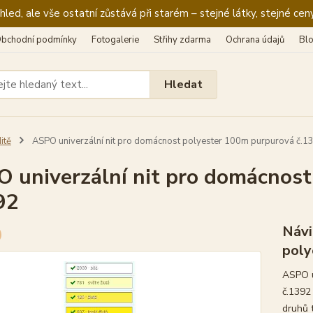
ed, ale vše ostatní zůstává při starém – stejné látky, stejné ceny
bchodní podmínky
Fotogalerie
Střihy zdarma
Ochrana údajů
Bl
Hledat
itě
ASPO univerzální nit pro domácnost polyester 100m purpurová č.1
 univerzální nit pro domácnos
92
Návi
poly
ASPO u
č.1392 
druhů 