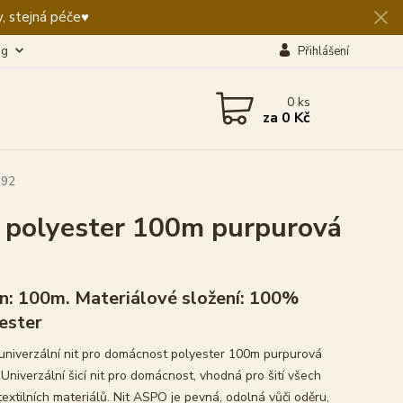
, stejná péče♥️
og
Přihlášení
0
ks
za
0 Kč
392
t polyester 100m purpurová
n: 100m. Materiálové složení: 100%
ester
niverzální nit pro domácnost polyester 100m purpurová
Univerzální šicí nit pro domácnost, vhodná pro šití všech
textilních materiálů. Nit ASPO je pevná, odolná vůči oděru,