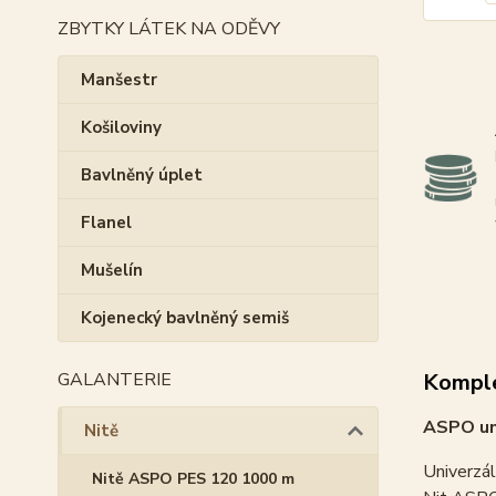
ZBYTKY LÁTEK NA ODĚVY
Manšestr
Košiloviny
Bavlněný úplet
Flanel
Mušelín
Kojenecký bavlněný semiš
GALANTERIE
Komple
ASPO un
Nitě
Univerzál
Nitě ASPO PES 120 1000 m